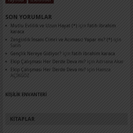
SON YORUMLAR
Mutlu Evlilik ve Uzun Hayat (*)
için
fatih ibrahim
karaca
Zenginlik İnsanı Cimri ve Acımasız Yapar mı? (*)
için
Salih
Gençlik Nereye Gidiyor?
için
fatih ibrahim karaca
Ekip Çalışması Her Derde Deva mı?
için
Adrıana Akar
Ekip Çalışması Her Derde Deva mı?
için
Hamza
AÇIKGÖZ
KIŞILIK ENVANTERI
KITAPLAR