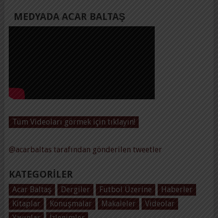
MEDYADA ACAR BALTAŞ
Tüm Videoları görmek için tıklayın!
@acarbaltas tarafından gönderilen tweetler
KATEGORILER
Acar Baltaş
Dergiler
Futbol Üzerine
Haberler
Kitaplar
Konuşmalar
Makaleler
Videolar
Yayınlar
İzlenimler