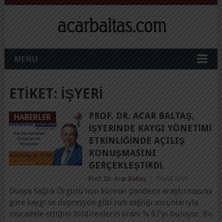
MENU
ETIKET:
İŞYERI
PROF. DR. ACAR BALTAŞ,
HABERLER
İŞYERINDE KAYGI YÖNETIMI
ETKINLIĞINDE AÇILIŞ
KONUŞMASINI
GERÇEKLEŞTIRDI.
Prof. Dr. Acar Baltaş
|
7 Eylül 2021
Dünya Sağlık Örgütü’nün küresel pandemi araştırmasına
göre kaygı ve depresyon gibi ruh sağlığı sorunlarıyla
mücadele ettiğini bildirenlerin oranı % 67’yi buluyor. Bu