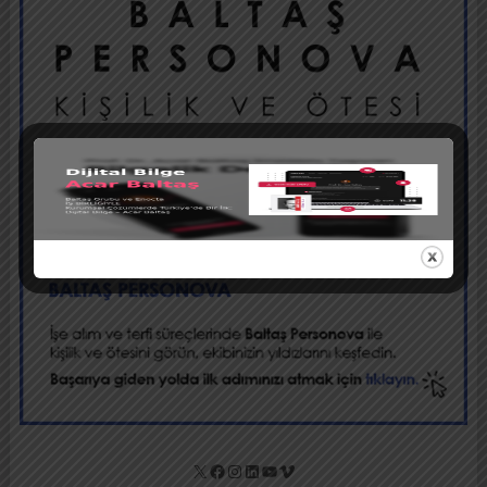
X
Facebook
Instagram
LinkedIn
YouTube
Vimeo