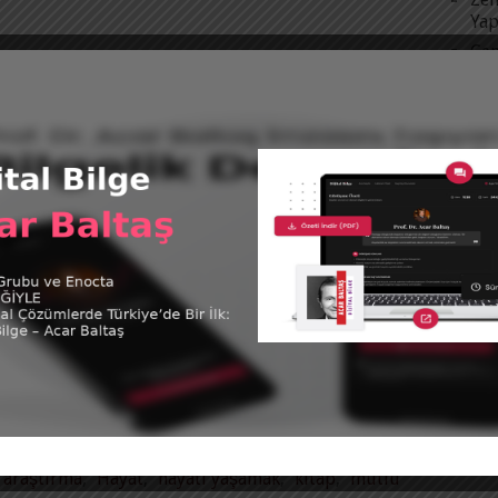
Yap
Gen
ibr
Eki
du.com/kitap/hayat-en-cok-iyileri-kirar-
içi
yollari/677578.html
Eki
yat-en-cok-iyileri-kirar-kirildigimiz-yerden-
içi
KIŞIL
Acar Baltaş
 Tamamını Gör
araştırma
,
Hayat
,
hayatı yaşamak
,
kitap
,
mutlu