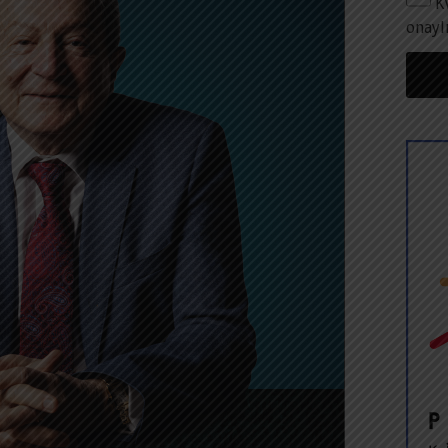
K
onayl