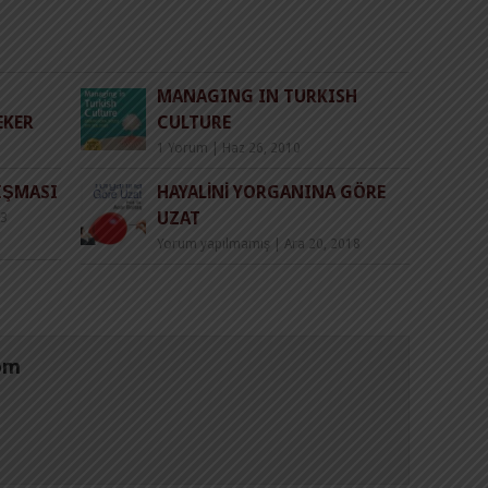
MANAGING IN TURKISH
EKER
CULTURE
1 Yorum
|
Haz 26, 2010
LIŞMASI
HAYALINI YORGANINA GÖRE
UZAT
03
Yorum yapılmamış
|
Ara 20, 2018
om