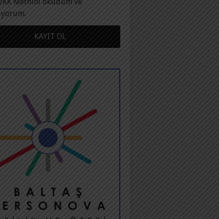
VKK Metnini okudum ve
ıyorum.