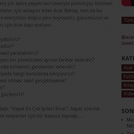
miş yılı aşkın yaşam tecrübesiyle psikolojiyi bilimsel
eler için anlaşılır kılan Acar Baltaş, tam da bu
çin enerjimizi doğru yere koymamız, gücümüzün ve
Tüm 
 için bize kapı aralıyor.
@acar
yabiliriz?
tweet
müdür?
asıl yaratabiliriz?
KAT
meyen bir yöneticiden ayıran farklar nelerdir?
usunda bilmemiz gerekenler nelerdir?
Acar
yada hangi konularda sıkışıyoruz?
Futb
kesi olması nasıl gerçekleşecek?
Kita
ar?
Vide
 güçleniriz?
adı; “Hayat En Çok İyileri Kırar”, hayat üzerine
SON
ek isteyenler için bir başucu kaynağı…
Mut
fat
Zen