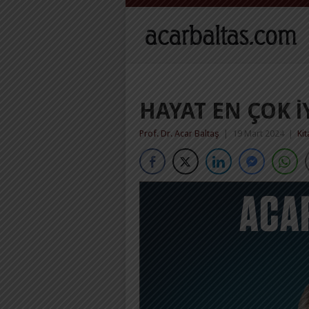
HAYAT EN ÇOK İ
Prof. Dr. Acar Baltaş
|
19 Mart 2024
|
Kit