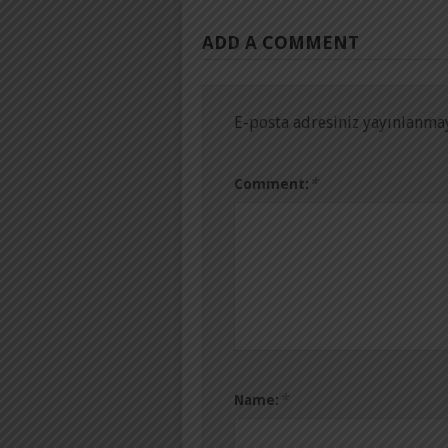
ADD A COMMENT
E-posta adresiniz yayınlanma
*
Comment:
*
Name: