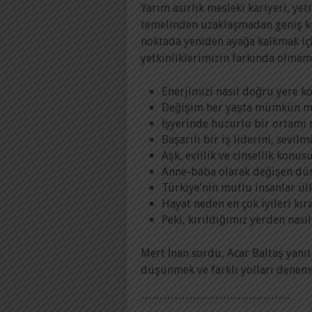
Yarım asırlık mesleki kariyeri, yet
temelinden uzaklaşmadan geniş kitl
noktada yeniden ayağa kalkmak i
yetkinliklerimizin farkında olmamız
Enerjimizi nasıl doğru yere ko
Değişim her yaşta mümkün 
İşyerinde huzurlu bir ortamı n
Başarılı bir iş liderini, sevil
Aşk, evlilik ve cinsellik kon
Anne-baba olarak değişen dün
Türkiye’nin mutlu insanlar ül
Hayat neden en çok iyileri kır
Peki, kırıldığımız yerden nasıl
Mert İnan sordu, Acar Baltaş yanıtl
düşünmek ve farklı yolları denem
…………………………………..