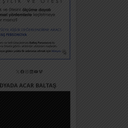
X
Facebook
Instagram
LinkedIn
YouTube
Vimeo
YADA ACAR BALTAŞ