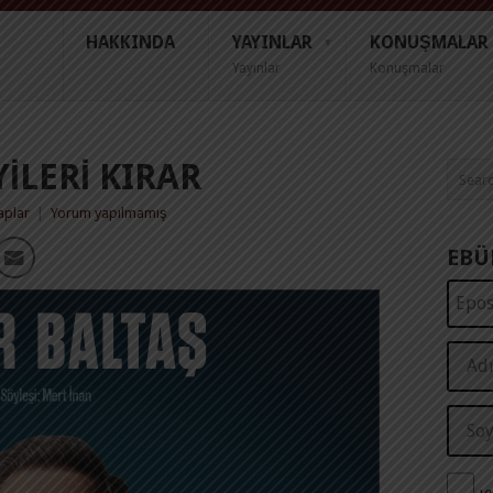
HAKKINDA
YAYINLAR
KONUŞMALAR
Yayınlar
Konuşmalar
YILERI KIRAR
aplar
|
Yorum yapılmamış
EBÜ