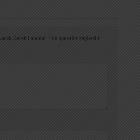
yacak.
Gerekli alanlar
*
ile işaretlenmişlerdir