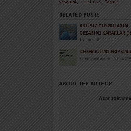
yaşamak
,
mutluluk
,
Yaşam
RELATED POSTS
AKILSIZ DUYGULARIN
CEZASINI KARARLAR Ç
1 Yorum
|
Eki 26, 2015
DEĞER KATAN EKIP ÇA
Yorum yapılmamış
|
Mar 2, 20
ABOUT THE AUTHOR
Acarbaltasc