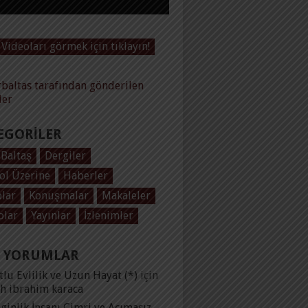
Videoları görmek için tıklayın!
baltas tarafından gönderilen
ler
EGORILER
 Baltaş
Dergiler
ol Üzerine
Haberler
plar
Konuşmalar
Makaleler
olar
Yayınlar
İzlenimler
 YORUMLAR
lu Evlilik ve Uzun Hayat (*)
için
ih ibrahim karaca
ginlik İnsanı Cimri ve Acımasız