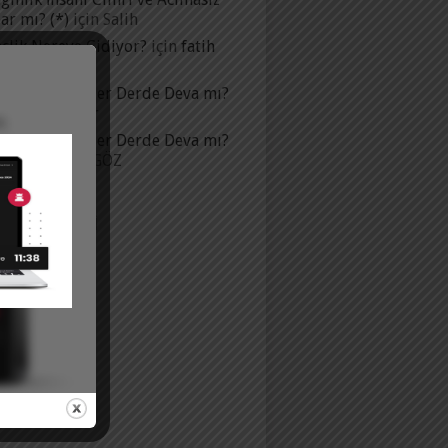
ar mı? (*)
için
Salih
çlik Nereye Gidiyor?
için
fatih
ahim karaca
p Çalışması Her Derde Deva mı?
n
Adrıana Akar
p Çalışması Her Derde Deva mı?
n
Hamza AÇIKGÖZ
IK ENVANTERI