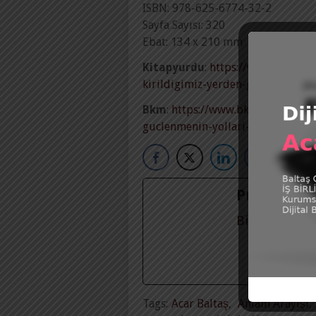
ISBN: 978-625-6774-32-2
Sayfa Sayısı: 320
Ebat: 134 x 210 mm
Kitapyurdu
:
https://www.kitapyur
kirildigimiz-yerden-guclenmenin-
Bkm
:
https://www.bkmkitap.com/ha
guclenmenin-yollari-852830
Prof. Dr. 
Biyografinin
Tags:
Acar Baltaş
,
Anlam Arayışı
,