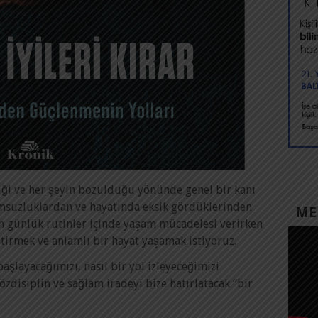
i ve her şeyin bozulduğu yönünde genel bir kanı
msuzluklardan ve hayatında eksik gördüklerinden
MED
n günlük rutinler içinde yaşam mücadelesi verirken
tirmek ve anlamlı bir hayat yaşamak istiyoruz.
şlayacağımızı, nasıl bir yol izleyeceğimizi
özdisiplin ve sağlam iradeyi bize hatırlatacak “bir