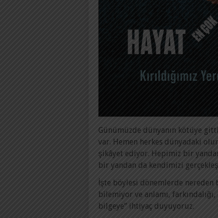
Günümüzde dünyanın kötüye gittiğ
var. Hemen herkes dünyadaki olu
şikâyet ediyor. Hepimiz bir yanda
bir yandan da kendimizi gerçekleş
İşte böylesi dönemlerde nereden ba
bilemiyor ve anlamı, farkındalığı, 
bilgeye” ihtiyaç duyuyoruz.