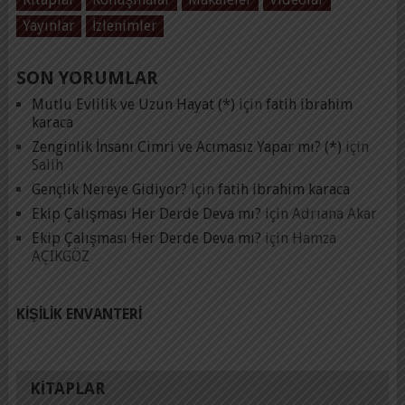
Yayınlar
İzlenimler
SON YORUMLAR
Mutlu Evlilik ve Uzun Hayat (*)
için
fatih ibrahim
karaca
Zenginlik İnsanı Cimri ve Acımasız Yapar mı? (*)
için
Salih
Gençlik Nereye Gidiyor?
için
fatih ibrahim karaca
Ekip Çalışması Her Derde Deva mı?
için
Adrıana Akar
Ekip Çalışması Her Derde Deva mı?
için
Hamza
AÇIKGÖZ
KIŞILIK ENVANTERI
KITAPLAR