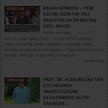
BAŞKA GÜNDEM – YENI
VIDEOLAR
EĞITIM ÖĞRETIM YILI
BAŞLIYOR (ACAR BALTAŞ
ÖZEL YAYIN)
Prof. Dr. Acar Baltaş
|
11 Eylül 2019
Prof. Dr. Acar Baltaş Özel – 7 Eylül 2019 Cumartesi
Haber Global’de Serdar Akdoğar’ın sunduğu Başka
Gündem programının konuğuydu. Programda konuşulan
konular; Yeni eğitim öğretim yılı başlıyor –
Devamını Oku
PROF. DR. ACAR BALTAŞ’TAN
VIDEOLAR
ÇOCUKLARIN
YARATICILIĞINI
GELIŞTIRMEDE ALTIN
ÖNERILER…