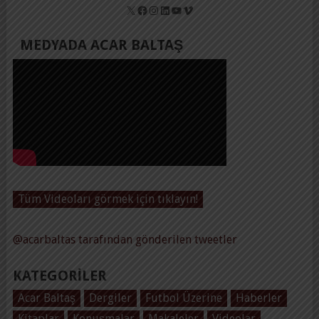
X
Facebook
Instagram
LinkedIn
YouTube
Vimeo
MEDYADA ACAR BALTAŞ
Tüm Videoları görmek için tıklayın!
@acarbaltas tarafından gönderilen tweetler
KATEGORILER
Acar Baltaş
Dergiler
Futbol Üzerine
Haberler
Kitaplar
Konuşmalar
Makaleler
Videolar