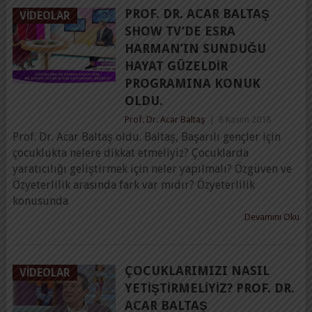
PROF. DR. ACAR BALTAŞ
VIDEOLAR
SHOW TV’DE ESRA
HARMAN’IN SUNDUĞU
HAYAT GÜZELDIR
PROGRAMINA KONUK
OLDU.
Prof. Dr. Acar Baltaş
|
8 Kasım 2018
Prof. Dr. Acar Baltaş oldu. Baltaş, Başarılı gençler için
çocuklukta nelere dikkat etmeliyiz? Çocuklarda
yaratıcılığı geliştirmek için neler yapılmalı? Özgüven ve
Özyeterlilik arasında fark var mıdır? Özyeterlilik
konusunda
Devamını Oku
ÇOCUKLARIMIZI NASIL
VIDEOLAR
YETIŞTIRMELIYIZ? PROF. DR.
ACAR BALTAŞ