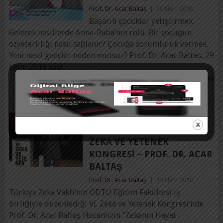
Prof. Dr. Acar Baltaş
|
30 Ekim 2018
Başarılı çocuklar yetiştirmek.
Gelecek nesillerde Anne-Baba’nın rolü. Bir çocuğun
özyeterliliği nasıl sağlanır? Çocuğa sorumluluk vermek.
Yeni nesil gençler neden mutsuz? Prof. Dr. Acar Baltaş, 29
Ekim 2018 saat
Devamını Oku
“ZEKANIN HAYAT
VIDEOLAR
BAŞARISINDAKI ROLÜ” – VI.
ZEKA VE YETENEK
KONGRESI – PROF. DR. ACAR
BALTAŞ
Prof. Dr. Acar Baltaş
|
19 Ekim 2018
Türkiye Zeka Vakfı’nın ODTÜ Eğitim Fakültesi iş
birliğiyle düzenlediği VI. Zeka ve Yetenek Kongresi’nde
Prof. Dr. Acar Baltaş Hocamızın “Zekanın Hayat