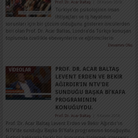
Prof. Dr. Acar Baltaş
|
28 Kasım 2018
Türkiye’de psikolojinin insan
ihtiyaçları ve iş hayatının
sorunları için bir çözüm olduğunu gösteren öncülerden
biri olan Prof. Dr. Acar Baltas, Londra’da Türkçe konuşan
toplumda özellikle ebeveynlerin ve eğitimcilerin
Devamını Oku
PROF. DR. ACAR BALTAŞ
VIDEOLAR
LEVENT ERDEN VE BEKIR
AĞIRDIR’IN NTV’DE
SUNDUĞU BAŞKA BI’KAFA
PROGRAMININ
KONUĞUYDU.
Prof. Dr. Acar Baltaş
|
9 Kasım 2018
Prof. Dr. Acar Baltaş Levent Erden ve Bekir Ağırdır’ın
NTV’de sunduğu Başka Bi’Kafa programının konuğuydu.
Futbol hakkında farklı bir konuşma dinlemek isterseniz