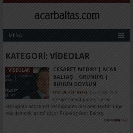
MENU
KATEGORI:
VIDEOLAR
CESARET NEDIR? | ACAR
VIDEOLAR
BALTAŞ | GRUNDIG |
RUHUN DOYSUN
Prof. Dr. Acar Baltaş
|
27 Aralık 2019
Cesaret dendiğinde, “insan
kişiliğinin beş temel özelliğinden biri olan tedbirliliğe
odaklanmak lazım” diyor Psikolog Acar Baltaş.
Devamını Oku