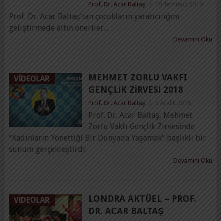
Prof. Dr. Acar Baltaş
|
16 Temmuz 2019
Prof. Dr. Acar Baltaş'tan çocukların yaratıcılığını
geliştirmede altın öneriler...
Devamını Oku
MEHMET ZORLU VAKFI
VIDEOLAR
GENÇLIK ZIRVESI 2018
Prof. Dr. Acar Baltaş
|
5 Aralık 2018
Prof. Dr. Acar Baltaş, Mehmet
Zorlu Vakfı Gençlik Zirvesinde
“Kadınların Yönettiği Bir Dünyada Yaşamak” başlıklı bir
sunum gerçekleştirdi.
Devamını Oku
LONDRA AKTÜEL – PROF.
VIDEOLAR
DR. ACAR BALTAŞ