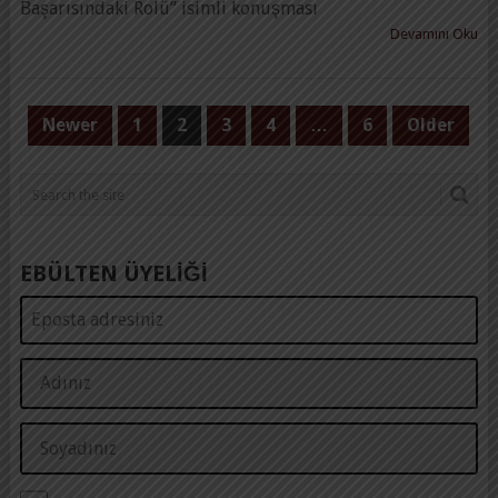
Başarısındaki Rolü” isimli konuşması
Devamını Oku
YAZI
Newer
1
2
3
4
…
6
Older
SAYFALAMASI
EBÜLTEN ÜYELİĞİ