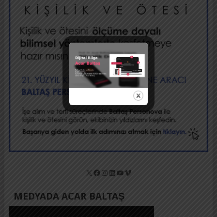
X
Facebook
Instagram
LinkedIn
YouTube
Vimeo
MEDYADA ACAR BALTAŞ