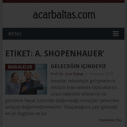
MENU
ETIKET:
A. SHOPENHAUER’
GELECEĞIN İÇINDEYIZ
MAKALELER
Prof. Dr. Acar Baltaş
|
5 Haziran 2019
İnsanlar teknolojik gelişmelerin
etkisini kısa vadede fazla abartır,
uzun vadedeki etkilerini ve
gündelik hayat üzerinde doğuracağı sonuçları yeterince
anlayıp değerlendiremezler. Okuyacağınız yazı geleceği
en iyi öngören ve bu
Devamını Oku