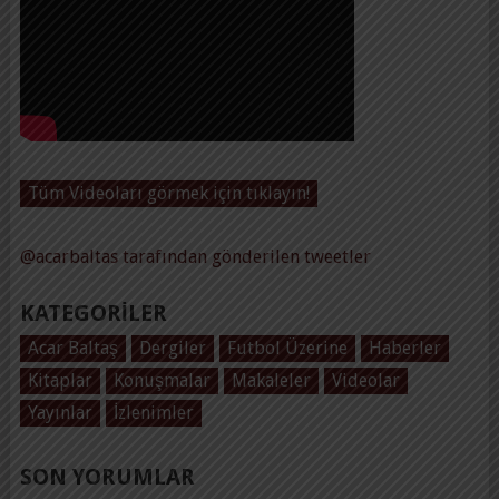
Tüm Videoları görmek için tıklayın!
@acarbaltas tarafından gönderilen tweetler
KATEGORILER
Acar Baltaş
Dergiler
Futbol Üzerine
Haberler
Kitaplar
Konuşmalar
Makaleler
Videolar
Yayınlar
İzlenimler
SON YORUMLAR