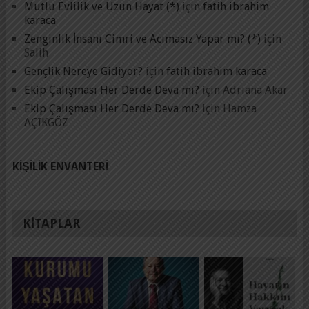
Mutlu Evlilik ve Uzun Hayat (*)
için
fatih ibrahim
karaca
Zenginlik İnsanı Cimri ve Acımasız Yapar mı? (*)
için
Salih
Gençlik Nereye Gidiyor?
için
fatih ibrahim karaca
Ekip Çalışması Her Derde Deva mı?
için
Adrıana Akar
Ekip Çalışması Her Derde Deva mı?
için
Hamza
AÇIKGÖZ
KIŞILIK ENVANTERI
KITAPLAR