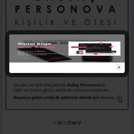
X
Facebook
Instagram
LinkedIn
YouTube
Vimeo