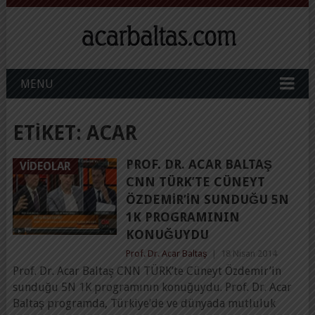
MENU
ETIKET:
ACAR
PROF. DR. ACAR BALTAŞ
VIDEOLAR
CNN TÜRK’TE CÜNEYT
ÖZDEMIR’IN SUNDUĞU 5N
1K PROGRAMININ
KONUĞUYDU
Prof. Dr. Acar Baltaş
|
18 Nisan 2014
Prof. Dr. Acar Baltaş CNN TÜRK’te Cüneyt Özdemir’in
sunduğu 5N 1K programının konuğuydu. Prof. Dr. Acar
Baltaş programda, Türkiye’de ve dünyada mutluluk