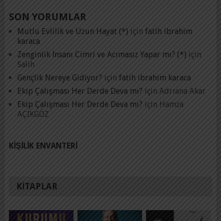
SON YORUMLAR
Mutlu Evlilik ve Uzun Hayat (*)
için
fatih ibrahim
karaca
Zenginlik İnsanı Cimri ve Acımasız Yapar mı? (*)
için
Salih
Gençlik Nereye Gidiyor?
için
fatih ibrahim karaca
Ekip Çalışması Her Derde Deva mı?
için
Adrıana Akar
Ekip Çalışması Her Derde Deva mı?
için
Hamza
AÇIKGÖZ
KIŞILIK ENVANTERI
KITAPLAR