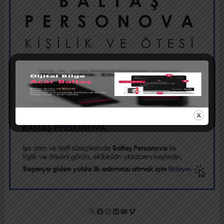
X
Facebook
Instagram
LinkedIn
YouTube
Vimeo