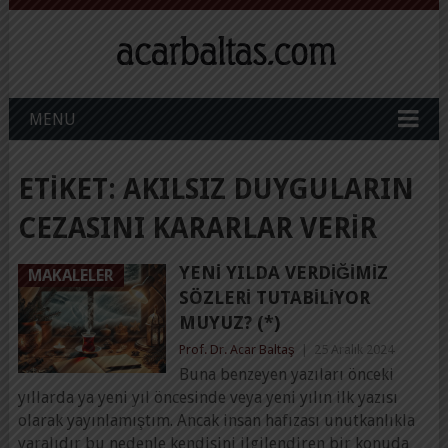
MENU
ETIKET:
AKILSIZ DUYGULARIN
CEZASINI KARARLAR VERIR
YENI YILDA VERDIĞIMIZ
MAKALELER
SÖZLERI TUTABILIYOR
MUYUZ? (*)
Prof. Dr. Acar Baltaş
|
25 Aralık 2024
Buna benzeyen yazıları önceki
yıllarda ya yeni yıl öncesinde veya yeni yılın ilk yazısı
olarak yayınlamıştım. Ancak insan hafızası unutkanlıkla
yaralıdır bu nedenle kendisini ilgilendiren bir konuda