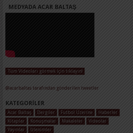
MEDYADA ACAR BALTAŞ
Tüm Videoları görmek için tıklayın!
@acarbaltas tarafından gönderilen tweetler
KATEGORILER
Acar Baltaş
Dergiler
Futbol Üzerine
Haberler
Kitaplar
Konuşmalar
Makaleler
Videolar
Yayınlar
İzlenimler