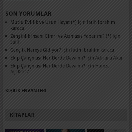
SON YORUMLAR
Mutlu Evlilik ve Uzun Hayat (*)
için
fatih ibrahim
karaca
Zenginlik İnsanı Cimri ve Acımasız Yapar mı? (*)
için
Salih
Gençlik Nereye Gidiyor?
için
fatih ibrahim karaca
Ekip Çalışması Her Derde Deva mı?
için
Adrıana Akar
Ekip Çalışması Her Derde Deva mı?
için
Hamza
AÇIKGÖZ
KIŞILIK ENVANTERI
KITAPLAR