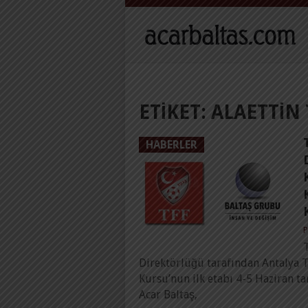
ETIKET:
ALAETTIN
HABERLER
P
Direktörlüğü tarafından Antalya T
Kursu’nun ilk etabı 4-5 Haziran ta
Acar Baltaş,