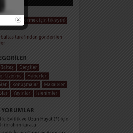
Videoları görmek için tıklayın!
baltas tarafından gönderilen
ler
EGORILER
 Baltaş
Dergiler
ol Üzerine
Haberler
plar
Konuşmalar
Makaleler
olar
Yayınlar
İzlenimler
 YORUMLAR
lu Evlilik ve Uzun Hayat (*)
için
ih ibrahim karaca
ginlik İnsanı Cimri ve Acımasız