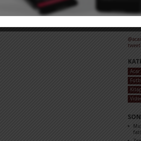
Tüm 
@acar
tweet
KAT
Acar
Futb
Kita
Vide
SON
Mut
fat
Zen