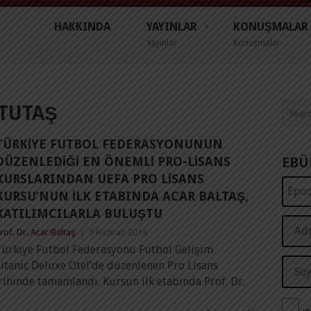
HAKKINDA
YAYINLAR
KONUŞMALAR
Yayınlar
Konuşmalar
 TUTAŞ
TÜRKIYE FUTBOL FEDERASYONUNUN
DÜZENLEDIĞI EN ÖNEMLI PRO-LISANS
EBÜ
KURSLARINDAN UEFA PRO LISANS
KURSU’NUN İLK ETABINDA ACAR BALTAŞ,
KATILIMCILARLA BULUŞTU
rof. Dr. Acar Baltaş
|
5 Haziran 2014
Türkiye Futbol Federasyonu Futbol Gelişim
itanic Deluxe Otel’de düzenlenen Pro Lisans
rihinde tamamlandı. Kursun ilk etabında Prof. Dr.