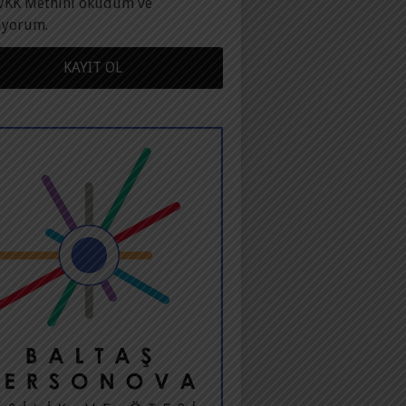
VKK Metnini okudum ve
ıyorum.