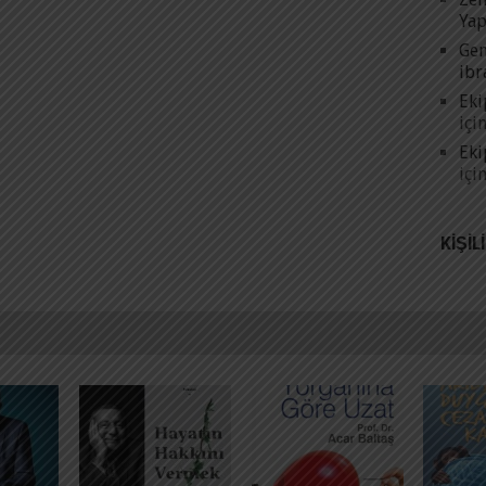
Yap
Gen
ibr
Eki
içi
Eki
içi
KIŞIL