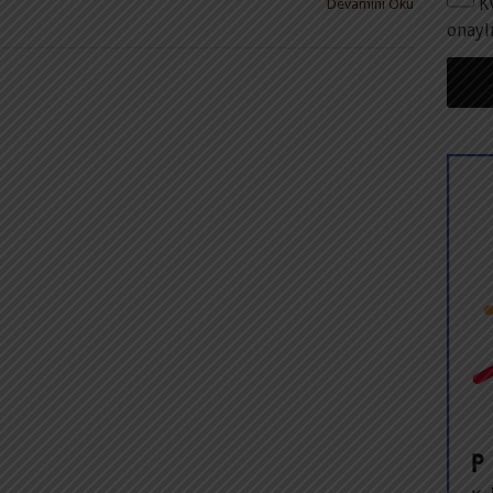
K
Devamını Oku
onayl