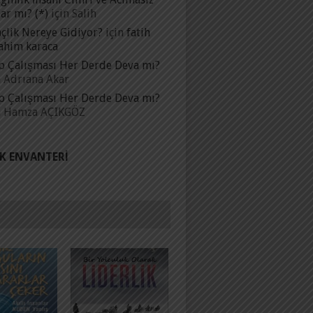
ar mı? (*)
için
Salih
çlik Nereye Gidiyor?
için
fatih
ahim karaca
p Çalışması Her Derde Deva mı?
n
Adrıana Akar
p Çalışması Her Derde Deva mı?
n
Hamza AÇIKGÖZ
IK ENVANTERI