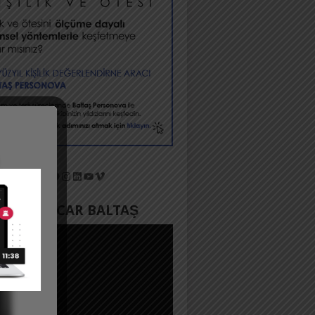
X
Facebook
Instagram
LinkedIn
YouTube
Vimeo
YADA ACAR BALTAŞ