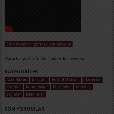
Tüm Videoları görmek için tıklayın!
@acarbaltas tarafından gönderilen tweetler
KATEGORILER
Acar Baltaş
Dergiler
Futbol Üzerine
Haberler
Kitaplar
Konuşmalar
Makaleler
Videolar
Yayınlar
İzlenimler
SON YORUMLAR