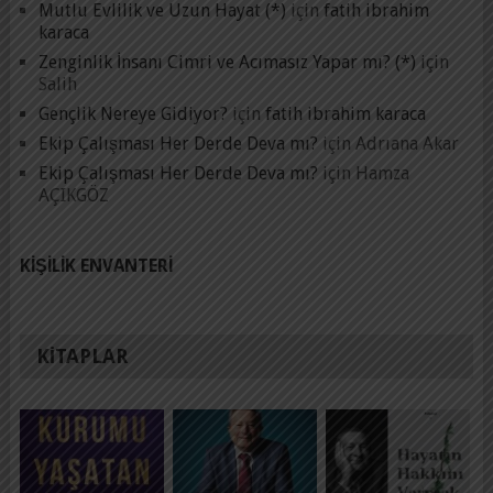
Mutlu Evlilik ve Uzun Hayat (*)
için
fatih ibrahim
karaca
Zenginlik İnsanı Cimri ve Acımasız Yapar mı? (*)
için
Salih
Gençlik Nereye Gidiyor?
için
fatih ibrahim karaca
Ekip Çalışması Her Derde Deva mı?
için
Adrıana Akar
Ekip Çalışması Her Derde Deva mı?
için
Hamza
AÇIKGÖZ
KIŞILIK ENVANTERI
KITAPLAR