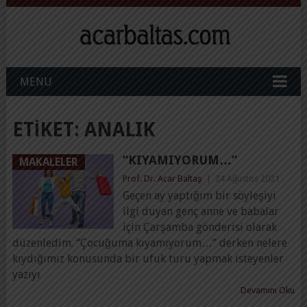
MENU
ETIKET:
ANALIK
“KIYAMIYORUM…”
MAKALELER
Prof. Dr. Acar Baltaş
|
24 Ağustos 2021
Geçen ay yaptığım bir söyleşiyi
ilgi duyan genç anne ve babalar
için Çarşamba gönderisi olarak
düzenledim. “Çocuğuma kıyamıyorum…” derken nelere
kıydığımız konusunda bir ufuk turu yapmak isteyenler
yazıyı
Devamını Oku