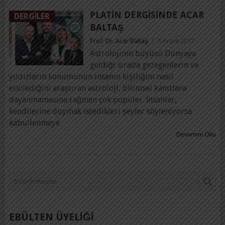
PLATIN DERGISINDE ACAR
DERGILER
BALTAŞ
Prof. Dr. Acar Baltaş
|
5 Aralık 2017
Astrolojinin büyüsü Dünyaya
geldiği sırada gezegenlerin ve
yıldızların konumunun insanın kişiliğini nasıl
etkilediğini araştıran astroloji, bilimsel kanıtlara
dayanmamasına rağmen çok popüler. İnsanlar,
kendilerine duymak istedikleri şeyler söyleniyorsa
kabullenmeye
Devamını Oku
EBÜLTEN ÜYELİĞİ