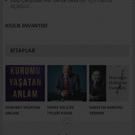
Ekip Çalışması Her Derde Deva mı?
için
Hamza
AÇIKGÖZ
KIŞILIK ENVANTERI
KITAPLAR
KURUMU YAŞATAN
HAYAT EN ÇOK
HAYATIN HAKKINI
ANLAM
İYILERI KIRAR
VERMEK