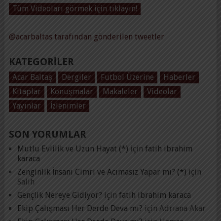
Tüm Videoları görmek için tıklayın!
@acarbaltas tarafından gönderilen tweetler
KATEGORILER
Acar Baltaş
Dergiler
Futbol Üzerine
Haberler
Kitaplar
Konuşmalar
Makaleler
Videolar
Yayınlar
İzlenimler
SON YORUMLAR
Mutlu Evlilik ve Uzun Hayat (*)
için
fatih ibrahim
karaca
Zenginlik İnsanı Cimri ve Acımasız Yapar mı? (*)
için
Salih
Gençlik Nereye Gidiyor?
için
fatih ibrahim karaca
Ekip Çalışması Her Derde Deva mı?
için
Adrıana Akar