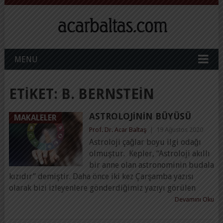
MENU
ETIKET:
B. BERNSTEIN
ASTROLOJININ BÜYÜSÜ
MAKALELER
Prof. Dr. Acar Baltaş
|
19 Ağustos 2020
Astroloji çağlar boyu ilgi odağı
olmuştur. Kepler, “Astroloji akıllı
bir anne olan astronominin budala
kızıdır” demiştir. Daha önce iki kez Çarşamba yazısı
olarak bizi izleyenlere gönderdiğimiz yazıyı görülen
Devamını Oku