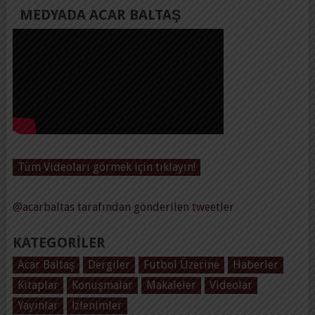
MEDYADA ACAR BALTAŞ
Tüm Videoları görmek için tıklayın!
@acarbaltas tarafından gönderilen tweetler
KATEGORILER
Acar Baltaş
Dergiler
Futbol Üzerine
Haberler
Kitaplar
Konuşmalar
Makaleler
Videolar
Yayınlar
İzlenimler