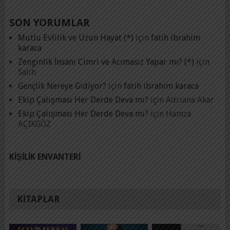
SON YORUMLAR
Mutlu Evlilik ve Uzun Hayat (*)
için
fatih ibrahim
karaca
Zenginlik İnsanı Cimri ve Acımasız Yapar mı? (*)
için
Salih
Gençlik Nereye Gidiyor?
için
fatih ibrahim karaca
Ekip Çalışması Her Derde Deva mı?
için
Adrıana Akar
Ekip Çalışması Her Derde Deva mı?
için
Hamza
AÇIKGÖZ
KIŞILIK ENVANTERI
KITAPLAR