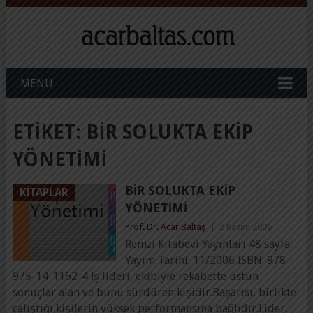
MENU
ETIKET:
BIR SOLUKTA EKIP
YÖNETIMI
BIR SOLUKTA EKIP
KITAPLAR
YÖNETIMI
Prof. Dr. Acar Baltaş
|
2 Kasım 2006
Remzi Kitabevi Yayınları 48 sayfa
Yayım Tarihi: 11/2006 ISBN: 978-
975-14-1162-4 İş lideri, ekibiyle rekabette üstün
sonuçlar alan ve bunu sürdüren kişidir.Başarısı, birlikte
çalıştığı kişilerin yüksek performansına bağlıdır.Lider,