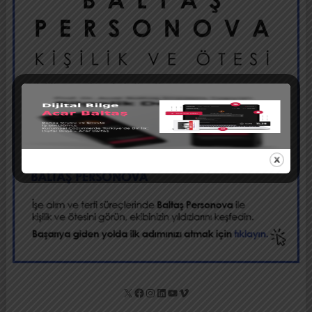
X
Facebook
Instagram
LinkedIn
YouTube
Vimeo