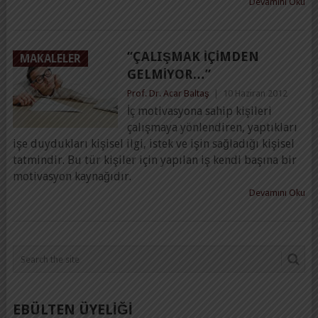
Devamını Oku
“ÇALIŞMAK IÇIMDEN
MAKALELER
GELMIYOR…”
Prof. Dr. Acar Baltaş
|
10 Haziran 2012
İç motivasyona sahip kişileri
çalışmaya yönlendiren, yaptıkları
işe duydukları kişisel ilgi, istek ve işin sağladığı kişisel
tatmindir. Bu tür kişiler için yapılan iş kendi başına bir
motivasyon kaynağıdır.
Devamını Oku
EBÜLTEN ÜYELİĞİ