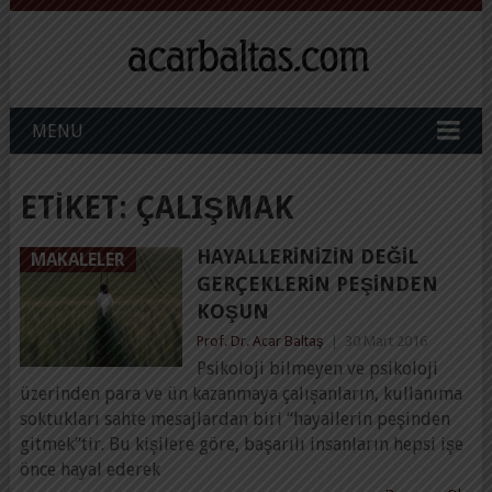
MENU
ETIKET:
ÇALIŞMAK
HAYALLERINIZIN DEĞIL
MAKALELER
GERÇEKLERIN PEŞINDEN
KOŞUN
Prof. Dr. Acar Baltaş
|
30 Mart 2016
Psikoloji bilmeyen ve psikoloji
üzerinden para ve ün kazanmaya çalışanların, kullanıma
soktukları sahte mesajlardan biri “hayallerin peşinden
gitmek”tir. Bu kişilere göre, başarılı insanların hepsi işe
önce hayal ederek