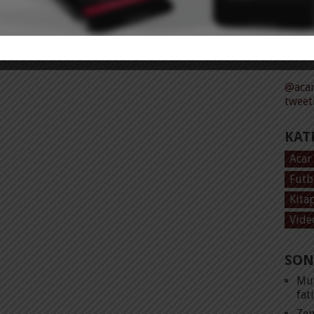
Tüm 
@acar
tweet
KAT
Acar
Futb
Kita
Vide
SON
Mut
fat
Zen