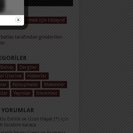
Videoları görmek için tıklayın!
baltas tarafından gönderilen
ler
EGORILER
 Baltaş
Dergiler
ol Üzerine
Haberler
plar
Konuşmalar
Makaleler
olar
Yayınlar
İzlenimler
 YORUMLAR
lu Evlilik ve Uzun Hayat (*)
için
ih ibrahim karaca
ginlik İnsanı Cimri ve Acımasız