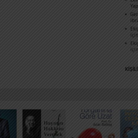
Yap
Gen
ibr
Eki
içi
Eki
içi
KIŞIL