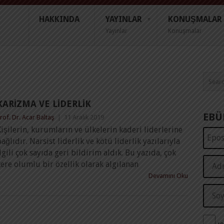
HAKKINDA
YAYINLAR
KONUŞMALAR
Yayınlar
Konuşmalar
KARIZMA VE LIDERLIK
EBÜ
rof. Dr. Acar Baltaş
|
11 Aralık 2019
işilerin, kurumların ve ülkelerin kaderi liderlerine
ağlıdır. Narsist liderlik ve kötü liderlik yazılarıyla
lgili çok sayıda geri bildirim aldık. Bu yazıda, çok
ere olumlu bir özellik olarak algılanan
Devamını Oku