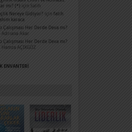
ar mı? (*)
için
Salih
çlik Nereye Gidiyor?
için
fatih
ahim karaca
p Çalışması Her Derde Deva mı?
n
Adrıana Akar
p Çalışması Her Derde Deva mı?
n
Hamza AÇIKGÖZ
IK ENVANTERI