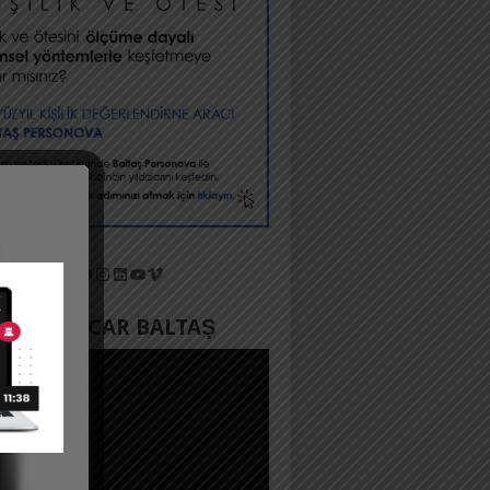
X
Facebook
Instagram
LinkedIn
YouTube
Vimeo
YADA ACAR BALTAŞ