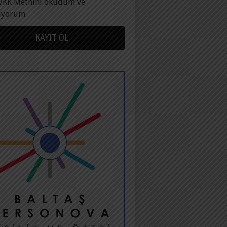
VKK Metnini okudum ve
ıyorum.