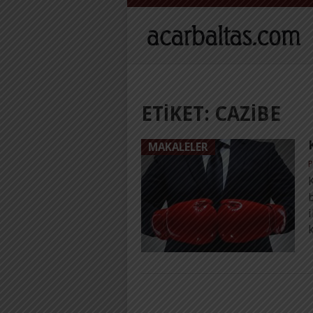
ETIKET:
CAZIBE
MAKALELER
P
K
b
i
k