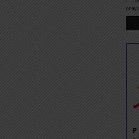
K
onayl