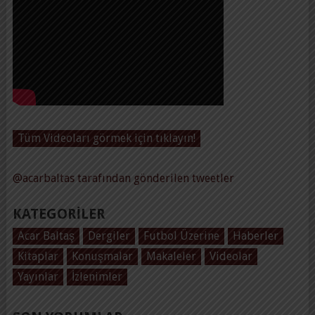
Tüm Videoları görmek için tıklayın!
@acarbaltas tarafından gönderilen tweetler
KATEGORILER
Acar Baltaş
Dergiler
Futbol Üzerine
Haberler
Kitaplar
Konuşmalar
Makaleler
Videolar
Yayınlar
İzlenimler