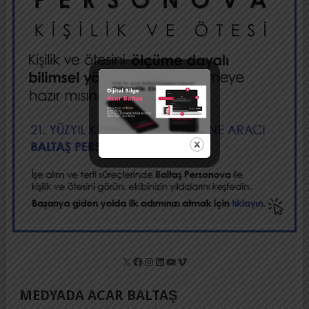
X
Facebook
Instagram
LinkedIn
YouTube
Vimeo
MEDYADA ACAR BALTAŞ