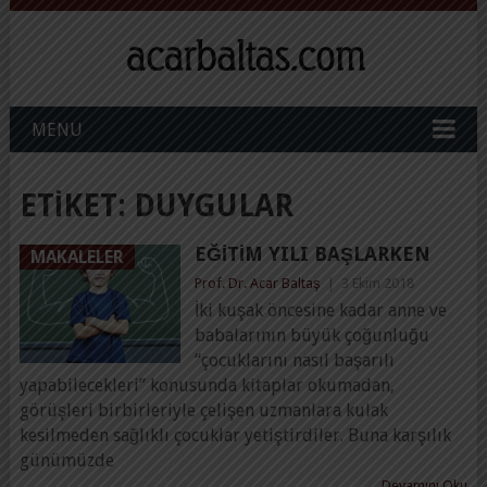
MENU
ETIKET:
DUYGULAR
EĞITIM YILI BAŞLARKEN
MAKALELER
Prof. Dr. Acar Baltaş
|
3 Ekim 2018
İki kuşak öncesine kadar anne ve
babalarının büyük çoğunluğu
“çocuklarını nasıl başarılı
yapabilecekleri” konusunda kitaplar okumadan,
görüşleri birbirleriyle çelişen uzmanlara kulak
kesilmeden sağlıklı çocuklar yetiştirdiler. Buna karşılık
günümüzde
Devamını Oku