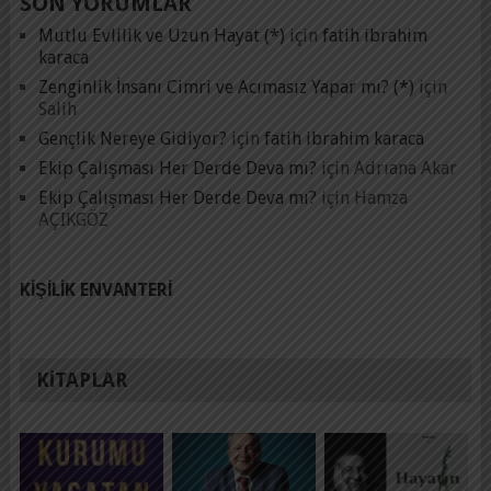
SON YORUMLAR
Mutlu Evlilik ve Uzun Hayat (*)
için
fatih ibrahim
karaca
Zenginlik İnsanı Cimri ve Acımasız Yapar mı? (*)
için
Salih
Gençlik Nereye Gidiyor?
için
fatih ibrahim karaca
Ekip Çalışması Her Derde Deva mı?
için
Adrıana Akar
Ekip Çalışması Her Derde Deva mı?
için
Hamza
AÇIKGÖZ
KIŞILIK ENVANTERI
KITAPLAR