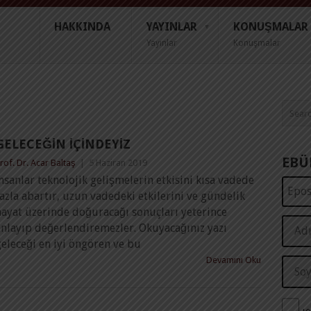
HAKKINDA
YAYINLAR
KONUŞMALAR
Yayınlar
Konuşmalar
GELECEĞIN İÇINDEYIZ
EBÜ
rof. Dr. Acar Baltaş
|
5 Haziran 2019
nsanlar teknolojik gelişmelerin etkisini kısa vadede
azla abartır, uzun vadedeki etkilerini ve gündelik
hayat üzerinde doğuracağı sonuçları yeterince
anlayıp değerlendiremezler. Okuyacağınız yazı
eleceği en iyi öngören ve bu
Devamını Oku