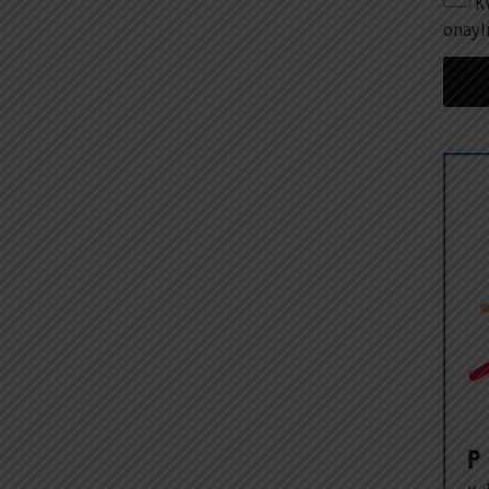
K
onayl