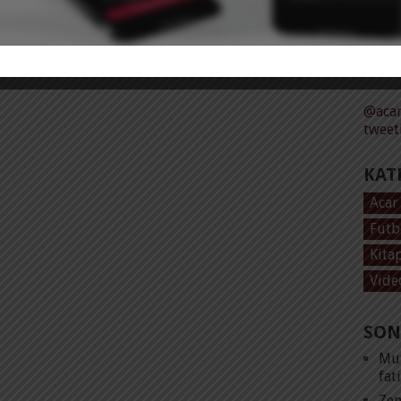
Tüm 
@acar
tweet
KAT
Acar
Futb
Kita
Vide
SON
Mut
fat
Zen