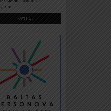
VKK Metnini okudum ve
ıyorum.