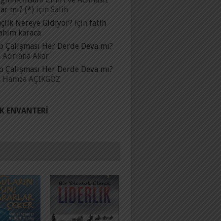
ar mı? (*)
için
Salih
çlik Nereye Gidiyor?
için
fatih
ahim karaca
p Çalışması Her Derde Deva mı?
n
Adrıana Akar
p Çalışması Her Derde Deva mı?
n
Hamza AÇIKGÖZ
IK ENVANTERI