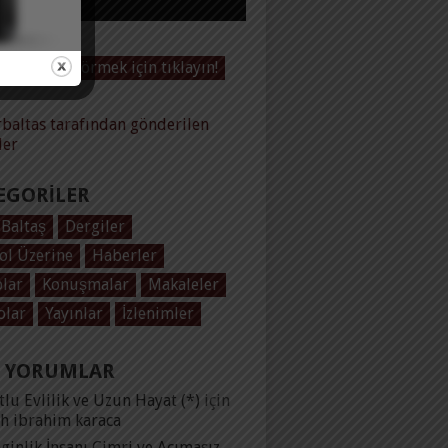
Videoları görmek için tıklayın!
baltas tarafından gönderilen
ler
EGORILER
 Baltaş
Dergiler
ol Üzerine
Haberler
plar
Konuşmalar
Makaleler
olar
Yayınlar
İzlenimler
 YORUMLAR
lu Evlilik ve Uzun Hayat (*)
için
ih ibrahim karaca
ginlik İnsanı Cimri ve Acımasız