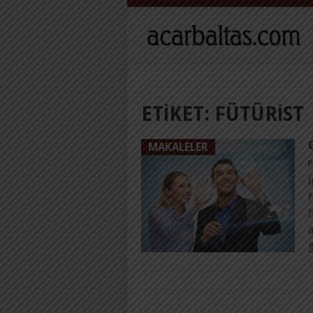
ETIKET:
FÜTÜRIST
MAKALELER
P
İ
f
g