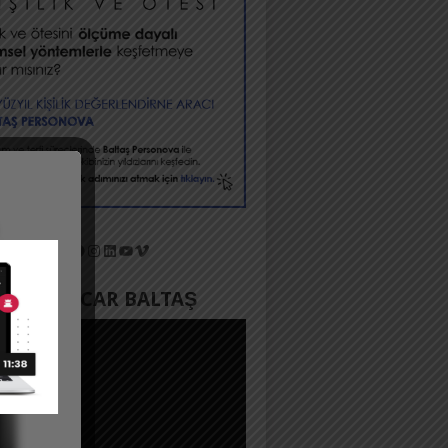
X
Facebook
Instagram
LinkedIn
YouTube
Vimeo
YADA ACAR BALTAŞ