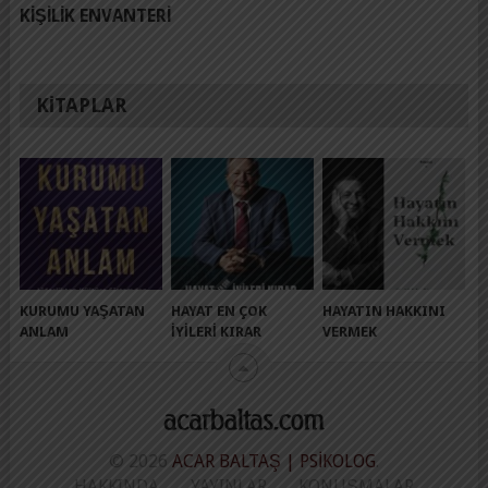
KIŞILIK ENVANTERI
KITAPLAR
KURUMU YAŞATAN
HAYAT EN ÇOK
HAYATIN HAKKINI
ANLAM
İYILERI KIRAR
VERMEK
© 2026
ACAR BALTAŞ | PSIKOLOG
.
HAKKINDA
YAYINLAR
KONUŞMALAR