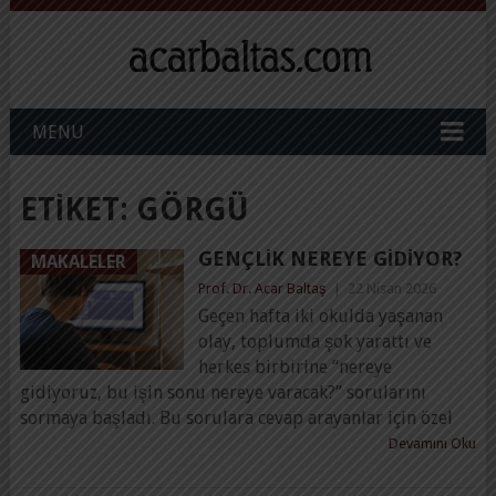
MENU
ETIKET:
GÖRGÜ
GENÇLIK NEREYE GIDIYOR?
MAKALELER
Prof. Dr. Acar Baltaş
|
22 Nisan 2026
Geçen hafta iki okulda yaşanan
olay, toplumda şok yarattı ve
herkes birbirine “nereye
gidiyoruz, bu işin sonu nereye varacak?” sorularını
sormaya başladı. Bu sorulara cevap arayanlar için özel
Devamını Oku