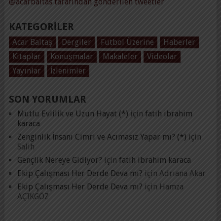
@acarbaltas tarafından gönderilen tweetler
KATEGORILER
Acar Baltaş
Dergiler
Futbol Üzerine
Haberler
Kitaplar
Konuşmalar
Makaleler
Videolar
Yayınlar
İzlenimler
SON YORUMLAR
Mutlu Evlilik ve Uzun Hayat (*)
için
fatih ibrahim
karaca
Zenginlik İnsanı Cimri ve Acımasız Yapar mı? (*)
için
Salih
Gençlik Nereye Gidiyor?
için
fatih ibrahim karaca
Ekip Çalışması Her Derde Deva mı?
için
Adrıana Akar
Ekip Çalışması Her Derde Deva mı?
için
Hamza
AÇIKGÖZ