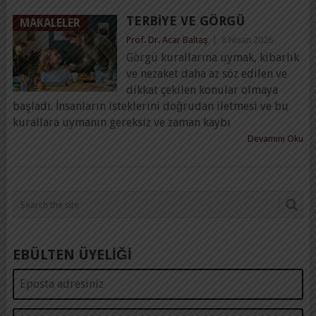
TERBIYE VE GÖRGÜ
MAKALELER
Prof. Dr. Acar Baltaş
|
8 Nisan 2026
Görgü kurallarına uymak, kibarlık
ve nezaket daha az söz edilen ve
dikkat çekilen konular olmaya
başladı. İnsanların isteklerini doğrudan iletmesi ve bu
kurallara uymanın gereksiz ve zaman kaybı
Devamını Oku
EBÜLTEN ÜYELİĞİ