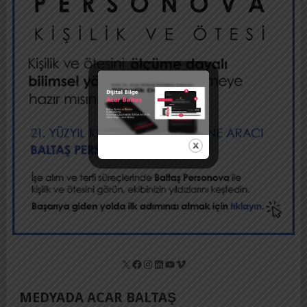
X
Facebook
Instagram
LinkedIn
YouTube
Vimeo
MEDYADA ACAR BALTAŞ