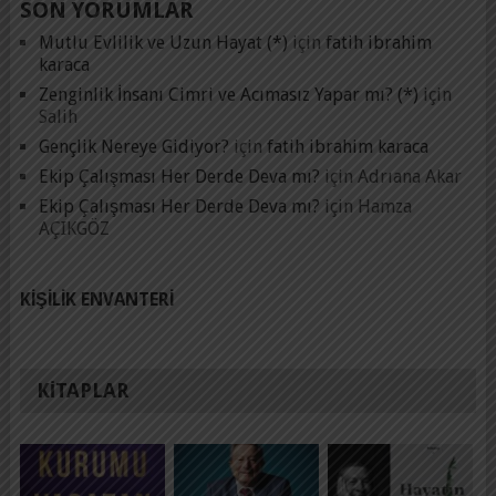
SON YORUMLAR
Mutlu Evlilik ve Uzun Hayat (*)
için
fatih ibrahim
karaca
Zenginlik İnsanı Cimri ve Acımasız Yapar mı? (*)
için
Salih
Gençlik Nereye Gidiyor?
için
fatih ibrahim karaca
Ekip Çalışması Her Derde Deva mı?
için
Adrıana Akar
Ekip Çalışması Her Derde Deva mı?
için
Hamza
AÇIKGÖZ
KIŞILIK ENVANTERI
KITAPLAR