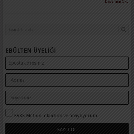
Devamını Oku
EBÜLTEN ÜYELİĞİ
KVKK Metnini okudum ve onaylıyorum.