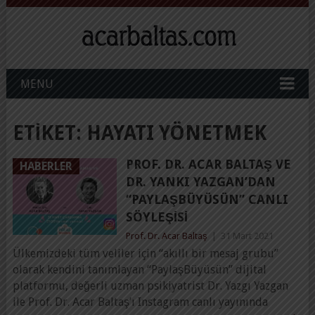
MENU
ETIKET:
HAYATI YÖNETMEK
PROF. DR. ACAR BALTAŞ VE
HABERLER
DR. YANKI YAZGAN’DAN
“PAYLAŞBÜYÜSÜN” CANLI
SÖYLEŞISI
Prof. Dr. Acar Baltaş
|
31 Mart 2021
Ülkemizdeki tüm veliler için “akıllı bir mesaj grubu”
olarak kendini tanımlayan “PaylaşBüyüsün” dijital
platformu, değerli uzman psikiyatrist Dr. Yazgı Yazgan
ile Prof. Dr. Acar Baltaş’ı Instagram canlı yayınında