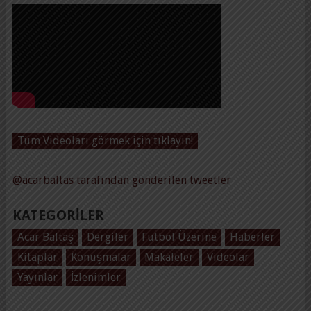
Tüm Videoları görmek için tıklayın!
@acarbaltas tarafından gönderilen tweetler
KATEGORILER
Acar Baltaş
Dergiler
Futbol Üzerine
Haberler
Kitaplar
Konuşmalar
Makaleler
Videolar
Yayınlar
İzlenimler