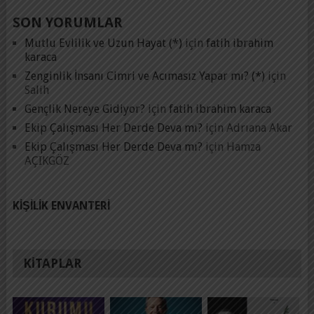
SON YORUMLAR
Mutlu Evlilik ve Uzun Hayat (*)
için
fatih ibrahim
karaca
Zenginlik İnsanı Cimri ve Acımasız Yapar mı? (*)
için
Salih
Gençlik Nereye Gidiyor?
için
fatih ibrahim karaca
Ekip Çalışması Her Derde Deva mı?
için
Adrıana Akar
Ekip Çalışması Her Derde Deva mı?
için
Hamza
AÇIKGÖZ
KIŞILIK ENVANTERI
KITAPLAR