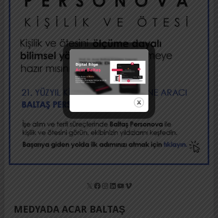
X
Facebook
Instagram
LinkedIn
YouTube
Vimeo
MEDYADA ACAR BALTAŞ