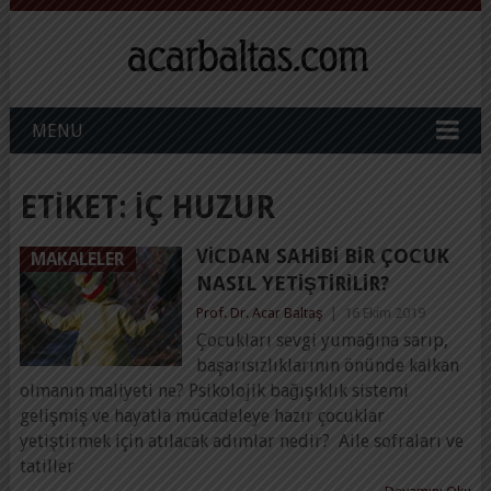
MENU
ETIKET:
IÇ HUZUR
VICDAN SAHIBI BIR ÇOCUK
MAKALELER
NASIL YETIŞTIRILIR?
Prof. Dr. Acar Baltaş
|
16 Ekim 2019
Çocukları sevgi yumağına sarıp,
başarısızlıklarının önünde kalkan
olmanın maliyeti ne? Psikolojik bağışıklık sistemi
gelişmiş ve hayatla mücadeleye hazır çocuklar
yetiştirmek için atılacak adımlar nedir? Aile sofraları ve
tatiller