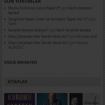
SON YORUMLAR
Mutlu Evlilik ve Uzun Hayat (*)
için
fatih ibrahim
karaca
Zenginlik İnsanı Cimri ve Acımasız Yapar mı? (*)
için
Salih
Gençlik Nereye Gidiyor?
için
fatih ibrahim karaca
Ekip Çalışması Her Derde Deva mı?
için
Adrıana Akar
Ekip Çalışması Her Derde Deva mı?
için
Hamza
AÇIKGÖZ
KIŞILIK ENVANTERI
KITAPLAR