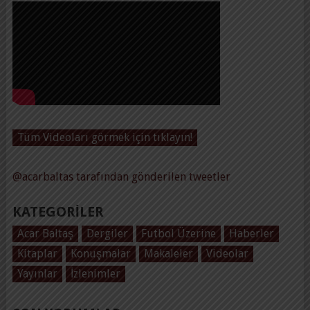
Tüm Videoları görmek için tıklayın!
@acarbaltas tarafından gönderilen tweetler
KATEGORILER
Acar Baltaş
Dergiler
Futbol Üzerine
Haberler
Kitaplar
Konuşmalar
Makaleler
Videolar
Yayınlar
İzlenimler