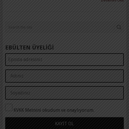
Devamını Oku
EBÜLTEN ÜYELİĞİ
KVKK Metnini okudum ve onaylıyorum.