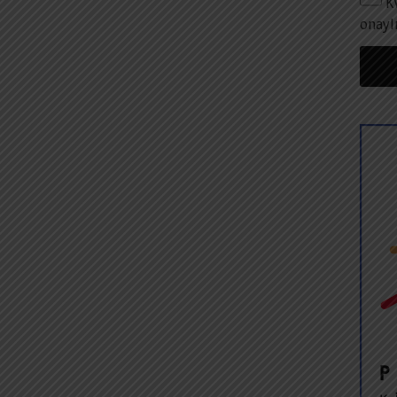
K
onayl