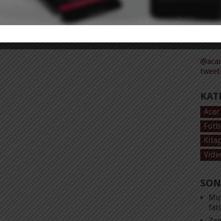
Tüm 
@acar
tweet
KAT
Acar
Futb
Kita
Vide
SON
Mut
fat
Zen