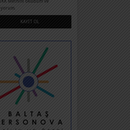
VKK Metnini okudum ve
ıyorum.