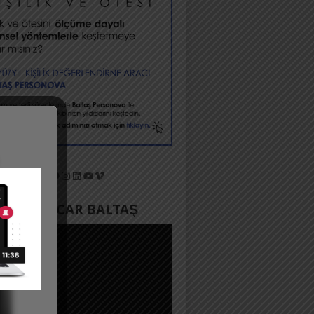
X
Facebook
Instagram
LinkedIn
YouTube
Vimeo
YADA ACAR BALTAŞ