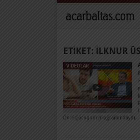
ETIKET:
İLKNUR Ü
VIDEOLAR
P
i
Önce Çocuğum programındaydı.