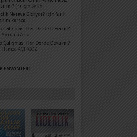
ar mı? (*)
için
Salih
çlik Nereye Gidiyor?
için
fatih
ahim karaca
p Çalışması Her Derde Deva mı?
n
Adrıana Akar
p Çalışması Her Derde Deva mı?
n
Hamza AÇIKGÖZ
IK ENVANTERI