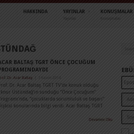
HAKKINDA
YAYINLAR
KONUŞMALAR
Yayınlar
Konuşmalar
STÜNDAĞ
ACAR BALTAŞ TGRT ÖNCE ÇOCUĞUM
PROGRAMINDAYDI
EBÜ
rof. Dr. Acar Baltaş
|
3 Kasım 2014
Prof. Dr. Acar Baltaş TGRT TV’de konuk olduğu
İlknur Üstündağ’ın sunduğu “Önce Çocuğum”
Programı’nda, “çocuklarda sorumluluk ve başarı”
lişkisi konularında bilgi verdi. Acar Baltaş TGRT
Devamını Oku