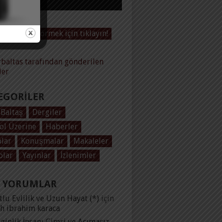
Videoları görmek için tıklayın!
baltas tarafından gönderilen
ler
EGORILER
 Baltaş
Dergiler
ol Üzerine
Haberler
plar
Konuşmalar
Makaleler
olar
Yayınlar
İzlenimler
 YORUMLAR
lu Evlilik ve Uzun Hayat (*)
için
ih ibrahim karaca
ginlik İnsanı Cimri ve Acımasız