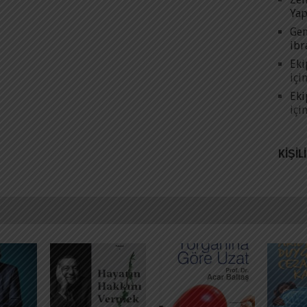
Yap
Gen
ibr
Eki
içi
Eki
içi
KIŞIL