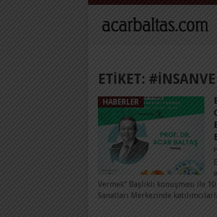
ETIKET:
#INSANVE
HABERLER
P
e
Vermek” Başlıklı konuşması ile 1
Sanatları Merkezinde katılımcılarl