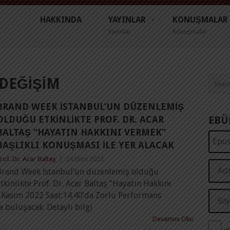
HAKKINDA
YAYINLAR
KONUŞMALAR
Yayınlar
Konuşmalar
DEĞIŞIM
BRAND WEEK İSTANBUL’UN DÜZENLEMIŞ
OLDUĞU ETKINLIKTE PROF. DR. ACAR
EBÜ
BALTAŞ “HAYATIN HAKKINI VERMEK”
BAŞLIKLI KONUŞMASI ILE YER ALACAK
rof. Dr. Acar Baltaş
|
24 Ekim 2022
Brand Week İstanbul’un düzenlemiş olduğu
tkinlikte Prof. Dr. Acar Baltaş “Hayatın Hakkını
0 Kasım 2022 Saat:14.40’da Zorlu Performans
a buluşacak. Detaylı bilgi
Devamını Oku