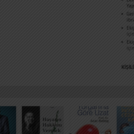
Yap
Gen
ibr
Eki
içi
Eki
içi
KIŞIL