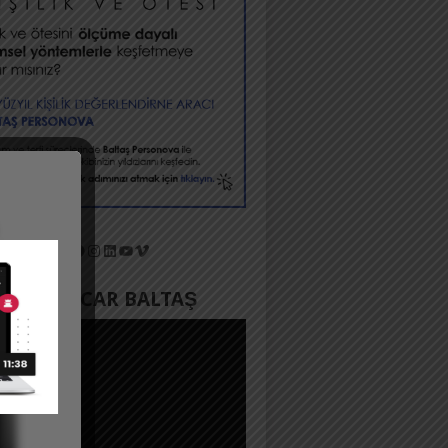
X
Facebook
Instagram
LinkedIn
YouTube
Vimeo
YADA ACAR BALTAŞ