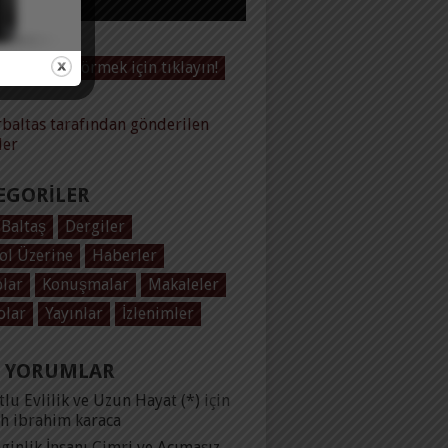
Videoları görmek için tıklayın!
baltas tarafından gönderilen
ler
EGORILER
 Baltaş
Dergiler
ol Üzerine
Haberler
plar
Konuşmalar
Makaleler
olar
Yayınlar
İzlenimler
 YORUMLAR
lu Evlilik ve Uzun Hayat (*)
için
ih ibrahim karaca
ginlik İnsanı Cimri ve Acımasız