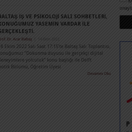
K
onayl
BALTAŞ İŞ VE PSIKOLOJI SALI SOHBETLERI,
KONUĞUMUZ YASEMIN VARDAR ILE
GERÇEKLEŞTI.
rof. Dr. Acar Baltaş
|
14 Ekim 2022
8 Ekim 2022 Salı Saat 17:15’te Baltaş Salı Toplantısı,
konuğumuz “Dokunma duyusu ile gerçekçi dijital
eneyimlere yolculuk” konu başlığı ile Delft
Robotik Bölümü, Öğretim Üyesi
Devamını Oku