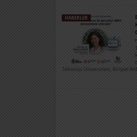
HABERLER
P
1
d
Teknoloji Üniversitesi, Bilişsel 