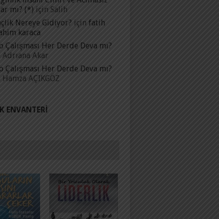
ar mı? (*)
için
Salih
çlik Nereye Gidiyor?
için
fatih
ahim karaca
p Çalışması Her Derde Deva mı?
n
Adrıana Akar
p Çalışması Her Derde Deva mı?
n
Hamza AÇIKGÖZ
IK ENVANTERI