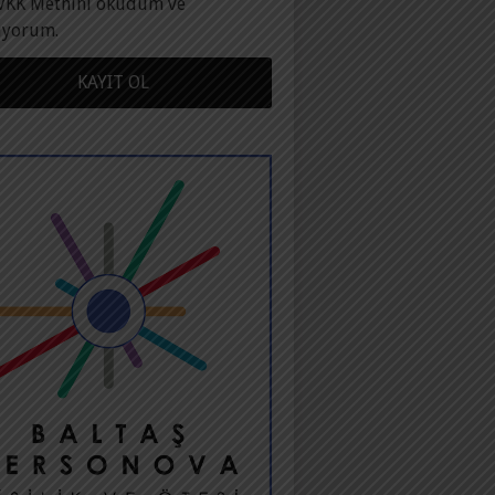
VKK Metnini okudum ve
ıyorum.