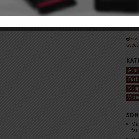
Tüm 
@acar
tweet
KAT
Acar
Futb
Kita
Vide
SON
Mut
fat
Zen