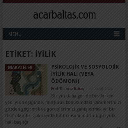
MENU
ETIKET:
IYILIK
PSIKOLOJIK VE SOSYOLOJIK
MAKALELER
İYILIK HALI (VEYA
ÖDÖMONI)
Prof. Dr. Acar Baltaş
|
11 Aralık 2024
Bir yılı daha geride bırakırken
yeni yılın eşiğinde, mutluluk konusundaki kabullerimizi
gözden geçirmek ve görüşlerimizi genişletmek iyi bir
fikir olabilir. Çok sayıda bilim insanı mutluluğu iyilik
hali başlığı