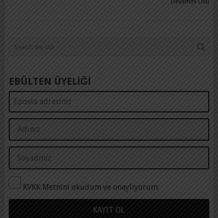
Devamını Oku
EBÜLTEN ÜYELİĞİ
KVKK Metnini okudum ve onaylıyorum.