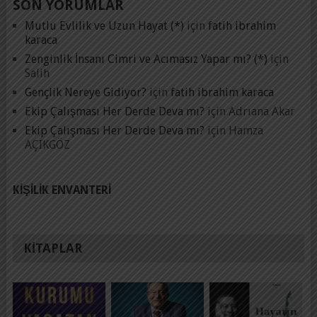
SON YORUMLAR
Mutlu Evlilik ve Uzun Hayat (*)
için
fatih ibrahim
karaca
Zenginlik İnsanı Cimri ve Acımasız Yapar mı? (*)
için
Salih
Gençlik Nereye Gidiyor?
için
fatih ibrahim karaca
Ekip Çalışması Her Derde Deva mı?
için
Adrıana Akar
Ekip Çalışması Her Derde Deva mı?
için
Hamza
AÇIKGÖZ
KIŞILIK ENVANTERI
KITAPLAR