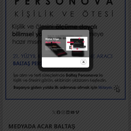
X
Facebook
Instagram
LinkedIn
YouTube
Vimeo
MEDYADA ACAR BALTAŞ