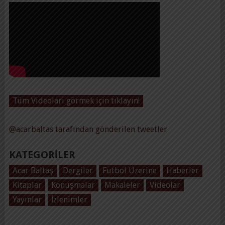
Tüm Videoları görmek için tıklayın!
@acarbaltas tarafından gönderilen tweetler
KATEGORILER
Acar Baltaş
Dergiler
Futbol Üzerine
Haberler
Kitaplar
Konuşmalar
Makaleler
Videolar
Yayınlar
İzlenimler