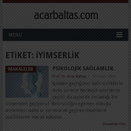
MENU
ETIKET:
IYIMSERLIK
PSIKOLOJIK SAĞLAMLIK
MAKALELER
Prof. Dr. Acar Baltaş
|
27 Kasım 2024
İçinden geçtiğimiz belirsizliklerle
dolu sürecin herkesin sınırlarını
çeşitli düzeylerde zorladığı bir
dönemden geçiyoruz. Belirsizliğin egemen olduğu
dönemleri daha az zorlanarak geçiren insanların
özelliklerini merak edenler…
Devamını Oku