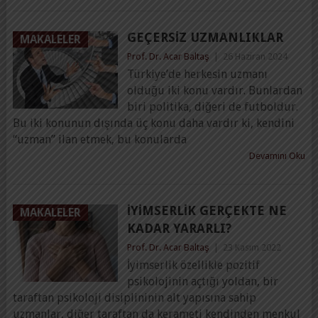
GEÇERSIZ UZMANLIKLAR
MAKALELER
Prof. Dr. Acar Baltaş
|
26 Haziran 2024
Türkiye’de herkesin uzmanı
olduğu iki konu vardır. Bunlardan
biri politika, diğeri de futboldur.
Bu iki konunun dışında üç konu daha vardır ki, kendini
“uzman” ilan etmek, bu konularda
Devamını Oku
İYIMSERLIK GERÇEKTE NE
MAKALELER
KADAR YARARLI?
Prof. Dr. Acar Baltaş
|
23 Kasım 2022
İyimserlik özellikle pozitif
psikolojinin açtığı yoldan, bir
taraftan psikoloji disiplininin alt yapısına sahip
uzmanlar, diğer taraftan da kerameti kendinden menkul