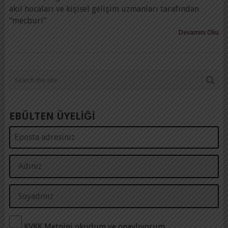
akıl hocaları ve kişisel gelişim uzmanları tarafından
“mecburi”
Devamını Oku
EBÜLTEN ÜYELİĞİ
KVKK Metnini okudum ve onaylıyorum.