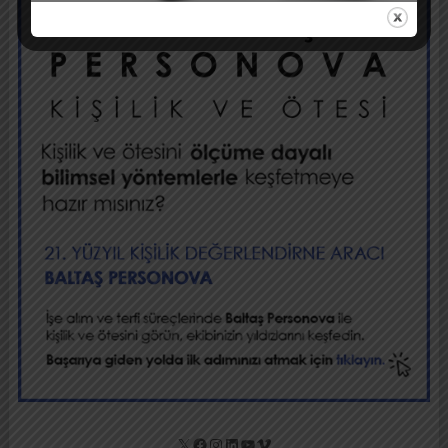
X
Facebook
Instagram
LinkedIn
YouTube
Vimeo