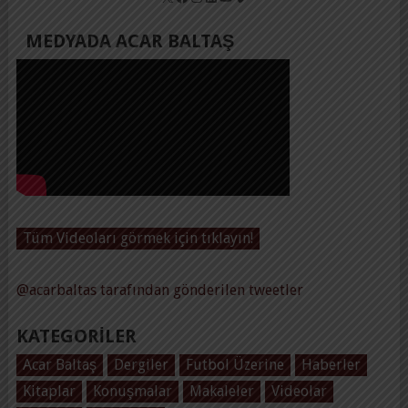
MEDYADA ACAR BALTAŞ
Tüm Videoları görmek için tıklayın!
@acarbaltas tarafından gönderilen tweetler
KATEGORILER
Acar Baltaş
Dergiler
Futbol Üzerine
Haberler
Kitaplar
Konuşmalar
Makaleler
Videolar