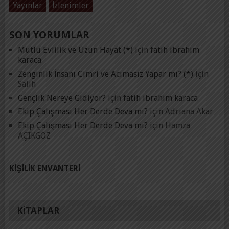
Yayınlar
İzlenimler
SON YORUMLAR
Mutlu Evlilik ve Uzun Hayat (*)
için
fatih ibrahim
karaca
Zenginlik İnsanı Cimri ve Acımasız Yapar mı? (*)
için
Salih
Gençlik Nereye Gidiyor?
için
fatih ibrahim karaca
Ekip Çalışması Her Derde Deva mı?
için
Adrıana Akar
Ekip Çalışması Her Derde Deva mı?
için
Hamza
AÇIKGÖZ
KIŞILIK ENVANTERI
KITAPLAR