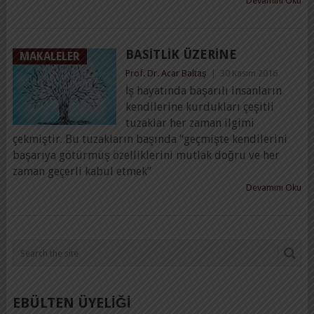
Devamını Oku
BASITLIK ÜZERINE
MAKALELER
Prof. Dr. Acar Baltaş
|
30 Kasım 2016
İş hayatında başarılı insanların
kendilerine kurdukları çeşitli
tuzaklar her zaman ilgimi
çekmiştir. Bu tuzakların başında “geçmişte kendilerini
başarıya götürmüş özelliklerini mutlak doğru ve her
zaman geçerli kabul etmek”
Devamını Oku
EBÜLTEN ÜYELİĞİ