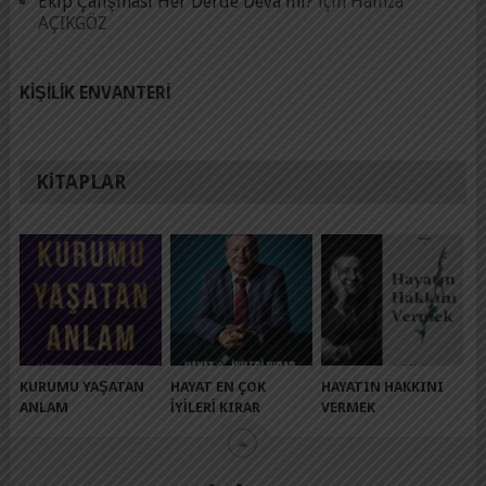
Ekip Çalışması Her Derde Deva mı?
için
Hamza
AÇIKGÖZ
KIŞILIK ENVANTERI
KITAPLAR
KURUMU YAŞATAN
HAYAT EN ÇOK
HAYATIN HAKKINI
ANLAM
İYILERI KIRAR
VERMEK