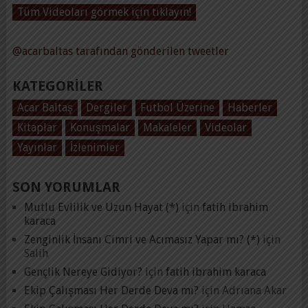
Tüm Videoları görmek için tıklayın!
@acarbaltas tarafından gönderilen tweetler
KATEGORILER
Acar Baltaş
Dergiler
Futbol Üzerine
Haberler
Kitaplar
Konuşmalar
Makaleler
Videolar
Yayınlar
İzlenimler
SON YORUMLAR
Mutlu Evlilik ve Uzun Hayat (*)
için
fatih ibrahim
karaca
Zenginlik İnsanı Cimri ve Acımasız Yapar mı? (*)
için
Salih
Gençlik Nereye Gidiyor?
için
fatih ibrahim karaca
Ekip Çalışması Her Derde Deva mı?
için
Adrıana Akar