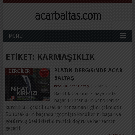
MENU
ETIKET:
KARMAŞIKLIK
PLATIN DERGISINDE ACAR
DERGILER
BALTAŞ
Prof. Dr. Acar Baltaş
|
2 Aralık 2016
Basitlik Üzerine İş hayatında
başarılı insanların kendilerine
kurdukları çeşitli tuzaklar her zaman ilgimi çekmiştir.
Bu tuzakların başında “geçmişte kendilerini başarıya
götürmüş özelliklerini mutlak doğru ve her zaman
geçerli