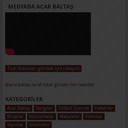
MEDYADA ACAR BALTAŞ
Tüm Videoları görmek için tıklayın!
@acarbaltas tarafından gönderilen tweetler
KATEGORILER
Acar Baltaş
Dergiler
Futbol Üzerine
Haberler
Kitaplar
Konuşmalar
Makaleler
Videolar
Yayınlar
İzlenimler