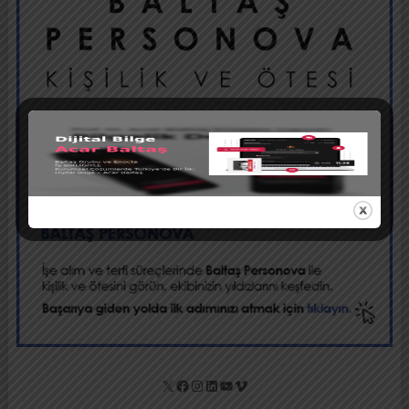
X
Facebook
Instagram
LinkedIn
YouTube
Vimeo