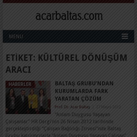
MENU
ETIKET:
KÜLTÜREL DÖNÜŞÜM
ARACI
BALTAŞ GRUBU’NDAN
HABERLER
KURUMLARDA FARK
YARATAN ÇÖZÜM
Prof. Dr. Acar Baltaş
|
27 Mayıs 2012
“Anlam Duygusu Yaşayan
Çalışanlar” HR Dergi’nin 26 Nisan 2012 tarihinde
gerçekleştirdiği “Çalışan Bağlılığı Zirvesi”nde Baltaş
Grubu katılımcılarla “Anlam Duygusu Yaşayan Çalışan”