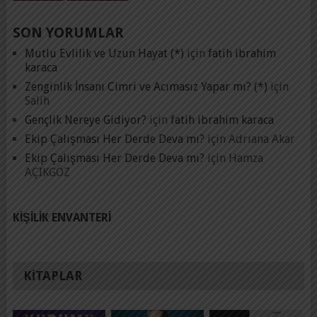
SON YORUMLAR
Mutlu Evlilik ve Uzun Hayat (*)
için
fatih ibrahim
karaca
Zenginlik İnsanı Cimri ve Acımasız Yapar mı? (*)
için
Salih
Gençlik Nereye Gidiyor?
için
fatih ibrahim karaca
Ekip Çalışması Her Derde Deva mı?
için
Adrıana Akar
Ekip Çalışması Her Derde Deva mı?
için
Hamza
AÇIKGÖZ
KIŞILIK ENVANTERI
KITAPLAR