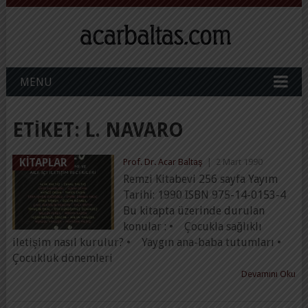
MENU
ETIKET:
L. NAVARO
KITAPLAR
Prof. Dr. Acar Baltaş
|
2 Mart 1990
Remzi Kitabevi 256 sayfa Yayım
Tarihi: 1990 ISBN 975-14-0153-4
Bu kitapta üzerinde durulan
konular : • Çocukla sağlıklı
iletişim nasıl kurulur? • Yaygın ana-baba tutumları •
Çocukluk dönemleri
Devamını Oku