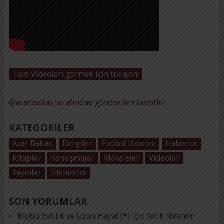
Tüm Videoları görmek için tıklayın!
@acarbaltas tarafından gönderilen tweetler
KATEGORILER
Acar Baltaş
Dergiler
Futbol Üzerine
Haberler
Kitaplar
Konuşmalar
Makaleler
Videolar
Yayınlar
İzlenimler
SON YORUMLAR
Mutlu Evlilik ve Uzun Hayat (*)
için
fatih ibrahim