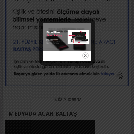
X
Facebook
Instagram
LinkedIn
YouTube
Vimeo
MEDYADA ACAR BALTAŞ