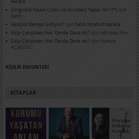
karaca
Zenginlik İnsanı Cimri ve Acımasız Yapar mı? (*)
için
Salih
Gençlik Nereye Gidiyor?
için
fatih ibrahim karaca
Ekip Çalışması Her Derde Deva mı?
için
Adrıana Akar
Ekip Çalışması Her Derde Deva mı?
için
Hamza
AÇIKGÖZ
KIŞILIK ENVANTERI
KITAPLAR