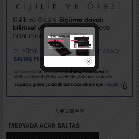
X
Facebook
Instagram
LinkedIn
YouTube
Vimeo
MEDYADA ACAR BALTAŞ