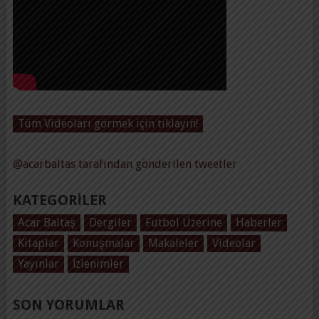
Tüm Videoları görmek için tıklayın!
@acarbaltas tarafından gönderilen tweetler
KATEGORILER
Acar Baltaş
Dergiler
Futbol Üzerine
Haberler
Kitaplar
Konuşmalar
Makaleler
Videolar
Yayınlar
İzlenimler
SON YORUMLAR