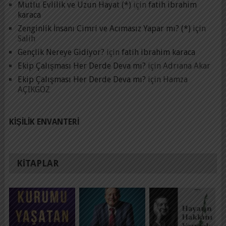
Mutlu Evlilik ve Uzun Hayat (*)
için
fatih ibrahim
karaca
Zenginlik İnsanı Cimri ve Acımasız Yapar mı? (*)
için
Salih
Gençlik Nereye Gidiyor?
için
fatih ibrahim karaca
Ekip Çalışması Her Derde Deva mı?
için
Adrıana Akar
Ekip Çalışması Her Derde Deva mı?
için
Hamza
AÇIKGÖZ
KIŞILIK ENVANTERI
KITAPLAR