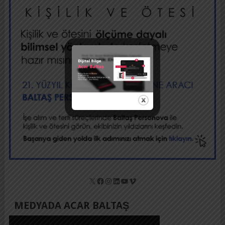
X
Facebook
Instagram
LinkedIn
YouTube
Vimeo
MEDYADA ACAR BALTAŞ