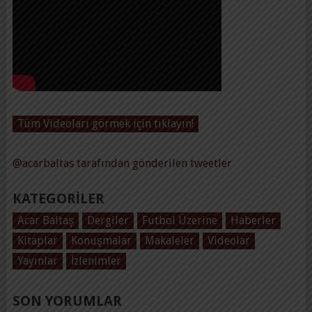
Tüm Videoları görmek için tıklayın!
@acarbaltas tarafından gönderilen tweetler
KATEGORILER
Acar Baltaş
Dergiler
Futbol Üzerine
Haberler
Kitaplar
Konuşmalar
Makaleler
Videolar
Yayınlar
İzlenimler
SON YORUMLAR