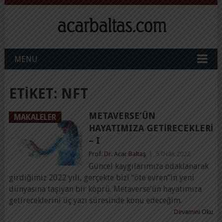
MENU
ETIKET:
NFT
METAVERSE’ÜN
MAKALELER
HAYATIMIZA GETIRECEKLERI
– I
Prof. Dr. Acar Baltaş
|
5 Ocak 2022
Güncel kaygılarımıza odaklanarak
girdiğimiz 2022 yılı, gerçekte bizi “öte evren”in yeni
dünyasına taşıyan bir köprü. Metaverse’ün hayatımıza
getireceklerini üç yazı süresinde konu edeceğim.
Devamını Oku