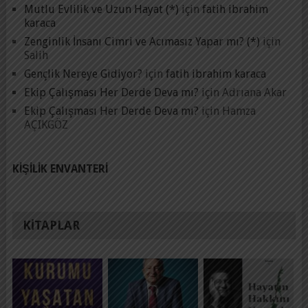
Mutlu Evlilik ve Uzun Hayat (*)
için
fatih ibrahim
karaca
Zenginlik İnsanı Cimri ve Acımasız Yapar mı? (*)
için
Salih
Gençlik Nereye Gidiyor?
için
fatih ibrahim karaca
Ekip Çalışması Her Derde Deva mı?
için
Adrıana Akar
Ekip Çalışması Her Derde Deva mı?
için
Hamza
AÇIKGÖZ
KIŞILIK ENVANTERI
KITAPLAR