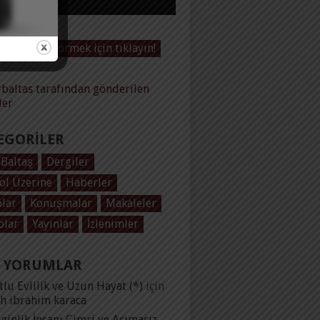
Videoları görmek için tıklayın!
baltas tarafından gönderilen
ler
EGORILER
 Baltaş
Dergiler
ol Üzerine
Haberler
plar
Konuşmalar
Makaleler
olar
Yayınlar
İzlenimler
 YORUMLAR
lu Evlilik ve Uzun Hayat (*)
için
ih ibrahim karaca
ginlik İnsanı Cimri ve Acımasız