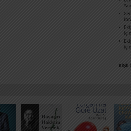
Yap
Gen
ibr
Eki
içi
Eki
içi
KIŞIL