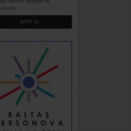
VKK Metnini okudum ve
ıyorum.