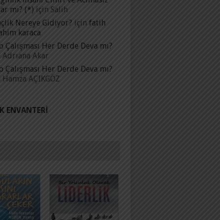
ar mı? (*)
için
Salih
çlik Nereye Gidiyor?
için
fatih
ahim karaca
p Çalışması Her Derde Deva mı?
n
Adrıana Akar
p Çalışması Her Derde Deva mı?
n
Hamza AÇIKGÖZ
IK ENVANTERI