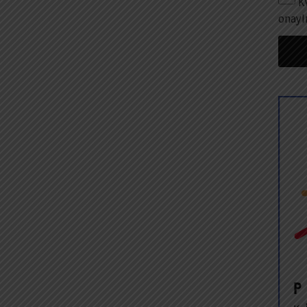
K
onayl