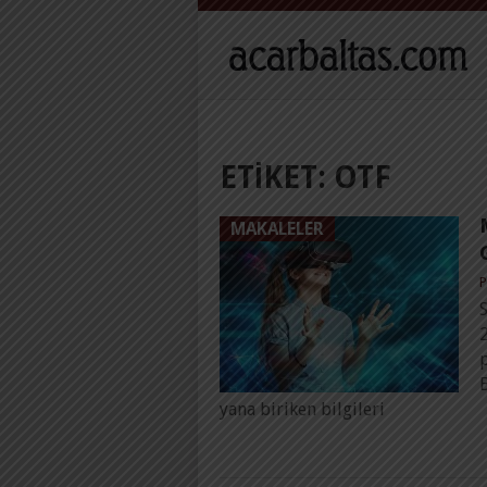
ETIKET:
OTF
MAKALELER
P
B
yana biriken bilgileri