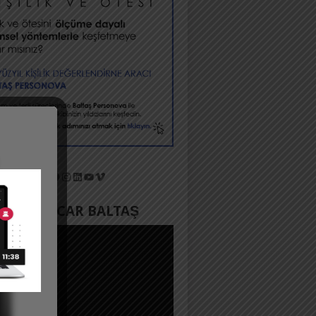
X
Facebook
Instagram
LinkedIn
YouTube
Vimeo
YADA ACAR BALTAŞ