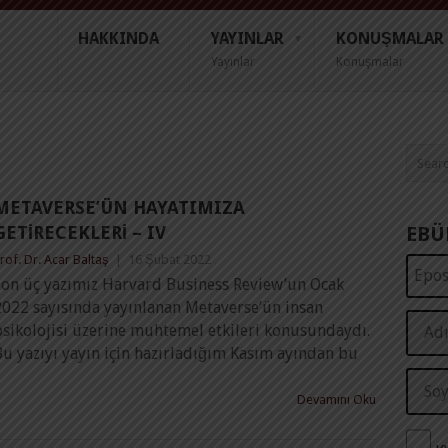
HAKKINDA
YAYINLAR
KONUŞMALAR
Yayınlar
Konuşmalar
METAVERSE’ÜN HAYATIMIZA
GETIRECEKLERI – IV
EBÜ
rof. Dr. Acar Baltaş
|
16 Şubat 2022
Son üç yazımız Harvard Business Review’un Ocak
2022 sayısında yayınlanan Metaverse’ün insan
psikolojisi üzerine muhtemel etkileri konusundaydı.
u yazıyı yayın için hazırladığım Kasım ayından bu
Devamını Oku