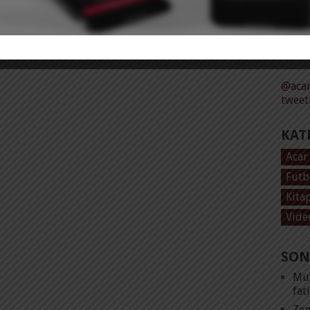
Tüm 
@acar
tweet
KAT
Acar
Futb
Kita
Vide
SON
Mut
fat
Zen