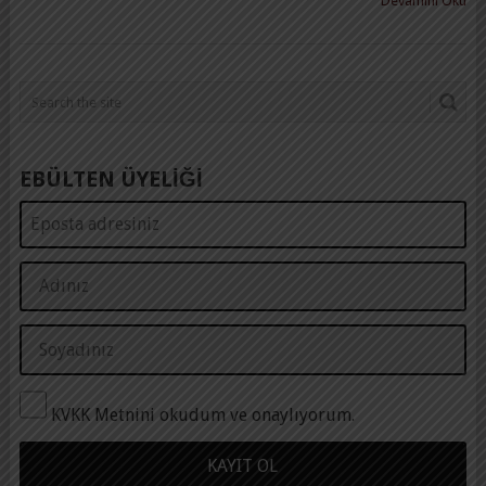
Devamını Oku
EBÜLTEN ÜYELİĞİ
KVKK Metnini okudum ve onaylıyorum.