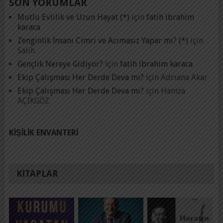
SON YORUMLAR
Mutlu Evlilik ve Uzun Hayat (*)
için
fatih ibrahim
karaca
Zenginlik İnsanı Cimri ve Acımasız Yapar mı? (*)
için
Salih
Gençlik Nereye Gidiyor?
için
fatih ibrahim karaca
Ekip Çalışması Her Derde Deva mı?
için
Adrıana Akar
Ekip Çalışması Her Derde Deva mı?
için
Hamza
AÇIKGÖZ
KIŞILIK ENVANTERI
KITAPLAR