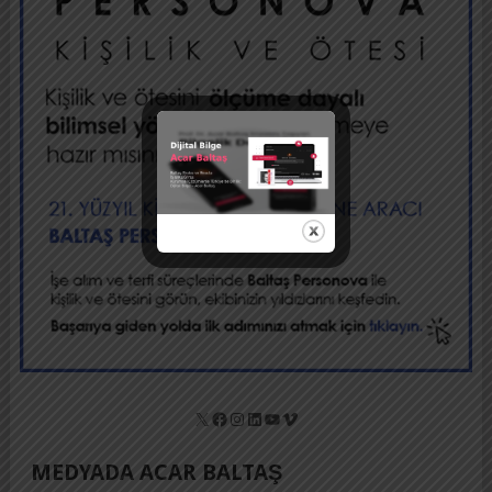
X
Facebook
Instagram
LinkedIn
YouTube
Vimeo
MEDYADA ACAR BALTAŞ