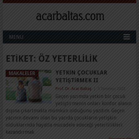
MENU
ETIKET:
ÖZ YETERLILIK
YETKIN ÇOCUKLAR
MAKALELER
YETIŞTIRMEK II
Prof. Dr. Acar Baltaş
|
5 Temmuz 2023
Geçen yazımda yetkin bir çocuk
yetiştirmenin onları konfor alanın
dışına çıkartmakla mümkün olduğunu yazdım. Geçen
yazının devamı olan bu yazıda çocukların yetişkin
olduklarında hayatla mücadele edeceği yeterlilikleri
kazandırmak