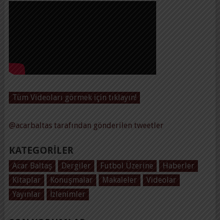
Tüm Videoları görmek için tıklayın!
@acarbaltas tarafından gönderilen tweetler
KATEGORILER
Acar Baltaş
Dergiler
Futbol Üzerine
Haberler
Kitaplar
Konuşmalar
Makaleler
Videolar
Yayınlar
İzlenimler