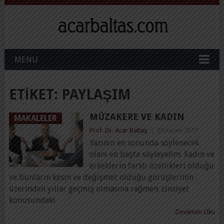
MENU
ETIKET:
PAYLAŞIM
MÜZAKERE VE KADIN
MAKALELER
Prof. Dr. Acar Baltaş
|
29 Kasım 2017
Yazının en sonunda söylenecek
olanı en başta söyleyelim. Kadın ve
erkeklerin farklı özellikleri olduğu
ve bunların kesin ve değişmez olduğu görüşlerinin
üzerinden yıllar geçmiş olmasına rağmen; cinsiyet
konusundaki
Devamını Oku