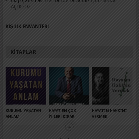
Ekip Çalışması Her Derde Deva mı?
için
Hamza
AÇIKGÖZ
KIŞILIK ENVANTERI
KITAPLAR
KURUMU YAŞATAN
HAYAT EN ÇOK
HAYATIN HAKKINI
ANLAM
İYILERI KIRAR
VERMEK