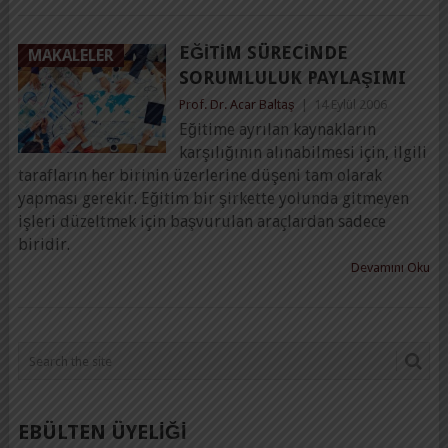
EĞITIM SÜRECINDE
MAKALELER
SORUMLULUK PAYLAŞIMI
Prof. Dr. Acar Baltaş
|
14 Eylül 2006
Eğitime ayrılan kaynakların
karşılığının alınabilmesi için, ilgili
tarafların her birinin üzerlerine düşeni tam olarak
yapması gerekir. Eğitim bir şirkette yolunda gitmeyen
işleri düzeltmek için başvurulan araçlardan sadece
biridir.
Devamını Oku
EBÜLTEN ÜYELİĞİ