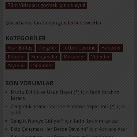
Tüm Videoları görmek için tıklayın!
@acarbaltas tarafından gönderilen tweetler
KATEGORILER
Acar Baltaş
Dergiler
Futbol Üzerine
Haberler
Kitaplar
Konuşmalar
Makaleler
Videolar
Yayınlar
İzlenimler
SON YORUMLAR
Mutlu Evlilik ve Uzun Hayat (*)
için
fatih ibrahim
karaca
Zenginlik İnsanı Cimri ve Acımasız Yapar mı? (*)
için
Salih
Gençlik Nereye Gidiyor?
için
fatih ibrahim karaca
Ekip Çalışması Her Derde Deva mı?
için
Adrıana Akar