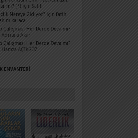
ar mı? (*)
için
Salih
çlik Nereye Gidiyor?
için
fatih
ahim karaca
p Çalışması Her Derde Deva mı?
n
Adrıana Akar
p Çalışması Her Derde Deva mı?
n
Hamza AÇIKGÖZ
IK ENVANTERI