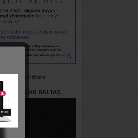
X
Facebook
Instagram
LinkedIn
YouTube
Vimeo
YADA ACAR BALTAŞ