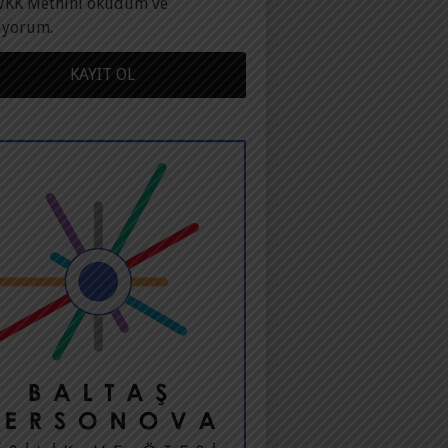
VKK Metnini okudum ve
ıyorum.