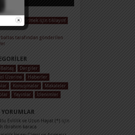
Videoları görmek için tıklayın!
baltas tarafından gönderilen
ler
EGORILER
 Baltaş
Dergiler
ol Üzerine
Haberler
plar
Konuşmalar
Makaleler
olar
Yayınlar
İzlenimler
 YORUMLAR
lu Evlilik ve Uzun Hayat (*)
için
ih ibrahim karaca
ginlik İnsanı Cimri ve Acımasız