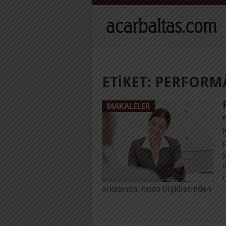
ETIKET:
PERFORMA
MAKALELER
P
p
r
arkasında, insan ilişkilerinden