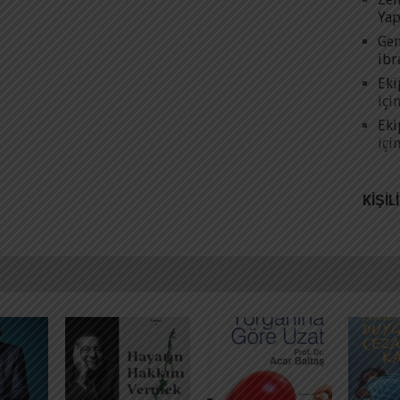
Yap
Gen
ibr
Eki
içi
Eki
içi
KIŞIL