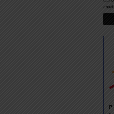
K
onayl