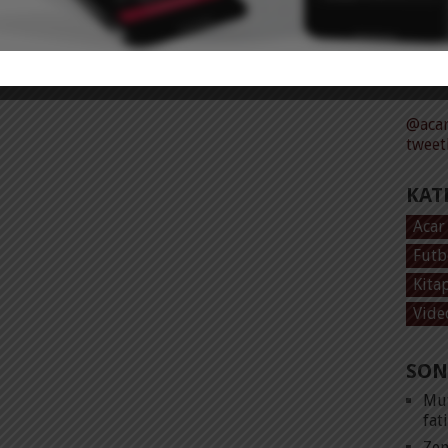
Tüm 
@acar
tweet
KAT
Acar
Futb
Kita
Vide
SON
Mut
fat
Zen