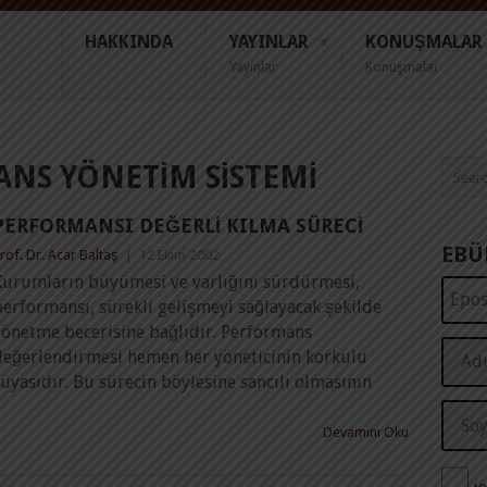
HAKKINDA
YAYINLAR
KONUŞMALAR
Yayınlar
Konuşmalar
NS YÖNETIM SISTEMI
PERFORMANSI DEĞERLI KILMA SÜRECI
EBÜ
rof. Dr. Acar Baltaş
|
12 Ekim 2002
Kurumların büyümesi ve varlığını sürdürmesi,
erformansı, sürekli gelişmeyi sağlayacak şekilde
yönetme becerisine bağlıdır. Performans
değerlendirmesi hemen her yöneticinin korkulu
üyasıdır. Bu sürecin böylesine sancılı olmasının
Devamını Oku