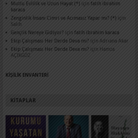
Mutlu Evlilik ve Uzun Hayat (*)
için
fatih ibrahim
karaca
Zenginlik İnsanı Cimri ve Acımasız Yapar mı? (*)
için
Salih
Gençlik Nereye Gidiyor?
için
fatih ibrahim karaca
Ekip Çalışması Her Derde Deva mı?
için
Adrıana Akar
Ekip Çalışması Her Derde Deva mı?
için
Hamza
AÇIKGÖZ
KIŞILIK ENVANTERI
KITAPLAR