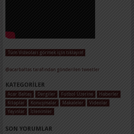
Tüm Videoları görmek için tıklayın!
@acarbaltas tarafından gönderilen tweetler
KATEGORILER
Acar Baltaş
Dergiler
Futbol Üzerine
Haberler
Kitaplar
Konuşmalar
Makaleler
Videolar
Yayınlar
İzlenimler
SON YORUMLAR