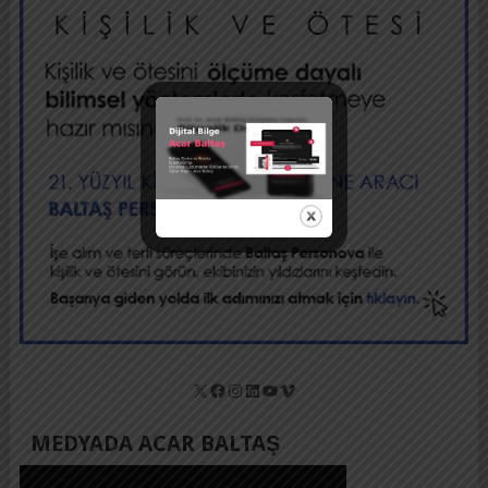
X
Facebook
Instagram
LinkedIn
YouTube
Vimeo
MEDYADA ACAR BALTAŞ