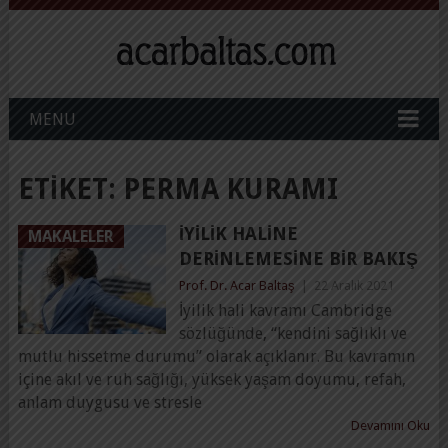
MENU
ETIKET:
PERMA KURAMI
İYILIK HALINE
MAKALELER
DERINLEMESINE BIR BAKIŞ
Prof. Dr. Acar Baltaş
|
22 Aralık 2021
İyilik hali kavramı Cambridge
sözlüğünde, “kendini sağlıklı ve
mutlu hissetme durumu” olarak açıklanır. Bu kavramın
içine akıl ve ruh sağlığı, yüksek yaşam doyumu, refah,
anlam duygusu ve stresle
Devamını Oku