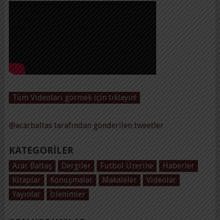
Tüm Videoları görmek için tıklayın!
@acarbaltas tarafından gönderilen tweetler
KATEGORILER
Acar Baltaş
Dergiler
Futbol Üzerine
Haberler
Kitaplar
Konuşmalar
Makaleler
Videolar
Yayınlar
İzlenimler