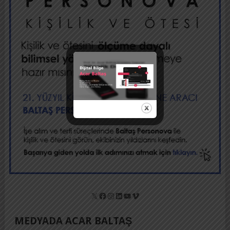
X
Facebook
Instagram
LinkedIn
YouTube
Vimeo
MEDYADA ACAR BALTAŞ