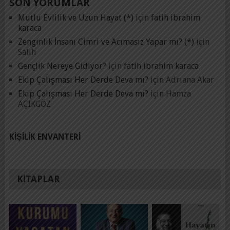
SON YORUMLAR
Mutlu Evlilik ve Uzun Hayat (*)
için
fatih ibrahim
karaca
Zenginlik İnsanı Cimri ve Acımasız Yapar mı? (*)
için
Salih
Gençlik Nereye Gidiyor?
için
fatih ibrahim karaca
Ekip Çalışması Her Derde Deva mı?
için
Adrıana Akar
Ekip Çalışması Her Derde Deva mı?
için
Hamza
AÇIKGÖZ
KIŞILIK ENVANTERI
KITAPLAR