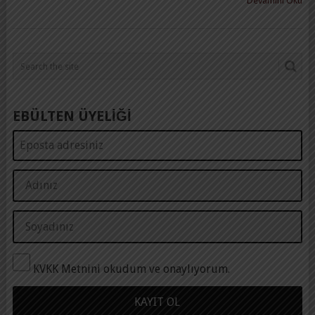
Devamını Oku
EBÜLTEN ÜYELİĞİ
KVKK Metnini okudum ve onaylıyorum.