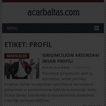
MENU
ETIKET:
PROFIL
GIRIŞIMCILIĞIN ARDINDAKI
MAKALELER
İNSAN PROFILI
Prof. Dr. Acar Baltaş
|
5 Ekim 2012
Kurumsal girişimciler yeni iş
kurmazlar, ancak yenilikçi
fırsatları kollar ve yaptıkları yeniliklerle kurumların
gelişimine ve yenilenmesine katkıda bulunurlar. İkinci
Dünya Savaşı sonrasında dünya ekonomik düzeninde
liderliğe yerleşen ABD’nin