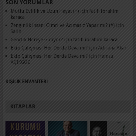
SON YORUMLAR
Mutlu Evlilik ve Uzun Hayat (*)
için
fatih ibrahim
karaca
Zenginlik İnsanı Cimri ve Acımasız Yapar mı? (*)
için
Salih
Gençlik Nereye Gidiyor?
için
fatih ibrahim karaca
Ekip Çalışması Her Derde Deva mı?
için
Adrıana Akar
Ekip Çalışması Her Derde Deva mı?
için
Hamza
AÇIKGÖZ
KIŞILIK ENVANTERI
KITAPLAR