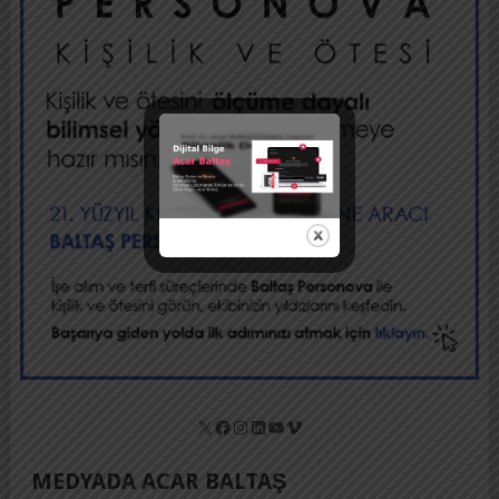
X
Facebook
Instagram
LinkedIn
YouTube
Vimeo
MEDYADA ACAR BALTAŞ