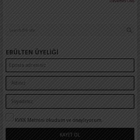
Devamını Oku
EBÜLTEN ÜYELİĞİ
KVKK Metnini okudum ve onaylıyorum.