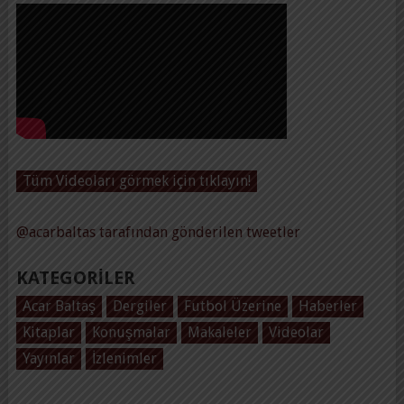
Tüm Videoları görmek için tıklayın!
@acarbaltas tarafından gönderilen tweetler
KATEGORILER
Acar Baltaş
Dergiler
Futbol Üzerine
Haberler
Kitaplar
Konuşmalar
Makaleler
Videolar
Yayınlar
İzlenimler