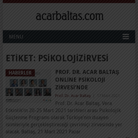
MENU
ETIKET:
PSIKOLOJIZIRVESI
PROF. DR. ACAR BALTAŞ
HABERLER
ONLINE PSIKOLOJI
ZIRVESI’NDE
Prof. Dr. Acar Baltaş
|
17 Mart 2021
Prof. Dr. Acar Baltaş, Vera
Etkinlik’in 20-25 Mart 2021 tarihleri arası Psikolojik
Güçlenme Programı olarak Türkiye’nin duayen
isimleriyle gerçekleştireceği çevrimiçi zirvesinde yer
alacak. Baltaş, 21 Mart 2021 Pazar