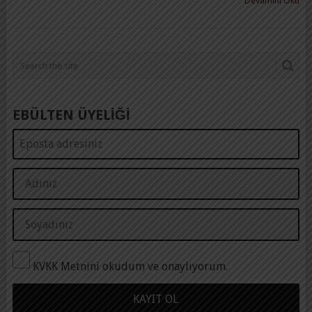
Devamını Oku
EBÜLTEN ÜYELİĞİ
KVKK Metnini okudum ve onaylıyorum.