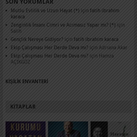
SON YORUMLAR
Mutlu Evlilik ve Uzun Hayat (*)
için
fatih ibrahim
karaca
Zenginlik İnsanı Cimri ve Acımasız Yapar mı? (*)
için
Salih
Gençlik Nereye Gidiyor?
için
fatih ibrahim karaca
Ekip Çalışması Her Derde Deva mı?
için
Adrıana Akar
Ekip Çalışması Her Derde Deva mı?
için
Hamza
AÇIKGÖZ
KIŞILIK ENVANTERI
KITAPLAR