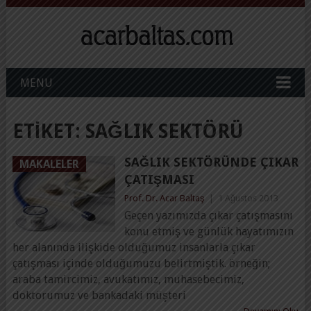
MENU
ETIKET:
SAĞLIK SEKTÖRÜ
SAĞLIK SEKTÖRÜNDE ÇIKAR
MAKALELER
ÇATIŞMASI
Prof. Dr. Acar Baltaş
|
1 Ağustos 2013
Geçen yazımızda çıkar çatışmasını
konu etmiş ve günlük hayatımızın
her alanında ilişkide olduğumuz insanlarla çıkar
çatışması içinde olduğumuzu belirtmiştik. örneğin;
araba tamircimiz, avukatımız, muhasebecimiz,
doktorumuz ve bankadaki müşteri