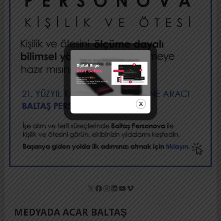
X
Facebook
Instagram
LinkedIn
YouTube
Vimeo
MEDYADA ACAR BALTAŞ