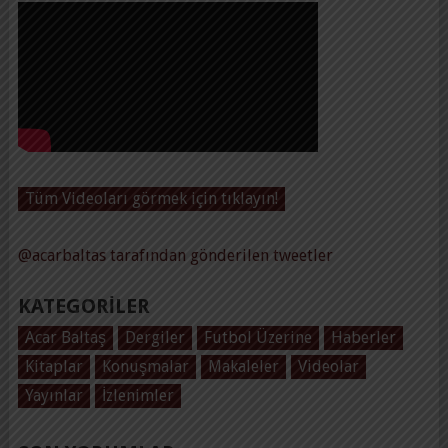
Tüm Videoları görmek için tıklayın!
@acarbaltas tarafından gönderilen tweetler
KATEGORILER
Acar Baltaş
Dergiler
Futbol Üzerine
Haberler
Kitaplar
Konuşmalar
Makaleler
Videolar
Yayınlar
İzlenimler