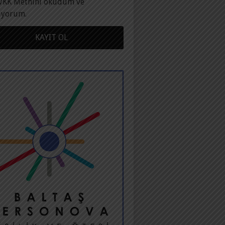
VKK Metnini okudum ve
ıyorum.