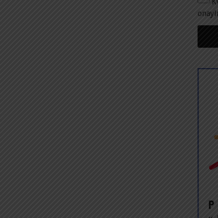
K
onayl