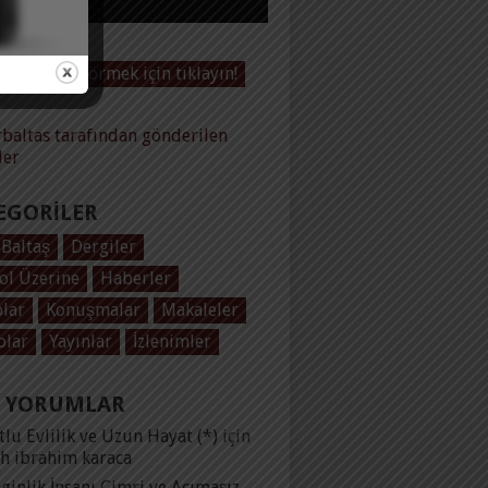
Videoları görmek için tıklayın!
baltas tarafından gönderilen
ler
EGORILER
 Baltaş
Dergiler
ol Üzerine
Haberler
plar
Konuşmalar
Makaleler
olar
Yayınlar
İzlenimler
 YORUMLAR
lu Evlilik ve Uzun Hayat (*)
için
ih ibrahim karaca
ginlik İnsanı Cimri ve Acımasız