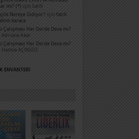
ar mı? (*)
için
Salih
çlik Nereye Gidiyor?
için
fatih
ahim karaca
p Çalışması Her Derde Deva mı?
n
Adrıana Akar
p Çalışması Her Derde Deva mı?
n
Hamza AÇIKGÖZ
IK ENVANTERI