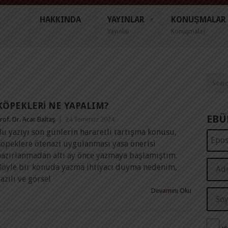
HAKKINDA
YAYINLAR
KONUŞMALAR
Yayınlar
Konuşmalar
KÖPEKLERI NE YAPALIM?
EBÜ
rof. Dr. Acar Baltaş
|
24 Temmuz 2024
u yazıyı son günlerin hararetli tartışma konusu,
köpeklere ötenazi uygulanması yasa önerisi
hazırlanmadan altı ay önce yazmaya başlamıştım.
Böyle bir konuda yazma ihtiyacı duyma nedenim,
azılı ve görsel
Devamını Oku