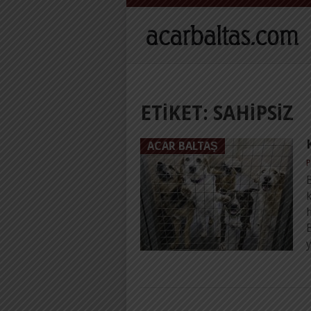
ETIKET:
SAHIPSIZ
ACAR BALTAŞ
P
B
y