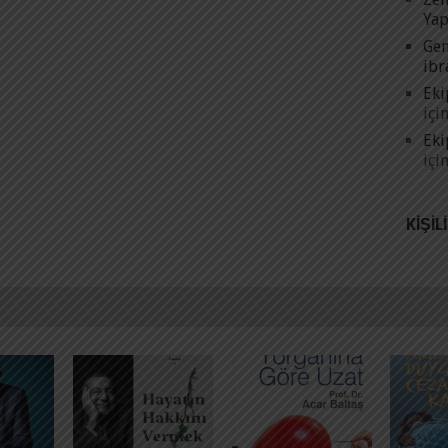
Yap
Gen
ibr
Eki
içi
Eki
içi
KIŞIL