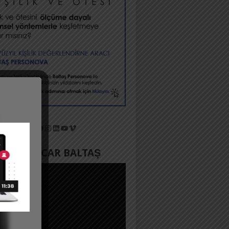
X
Facebook
Instagram
LinkedIn
YouTube
Vimeo
YADA ACAR BALTAŞ