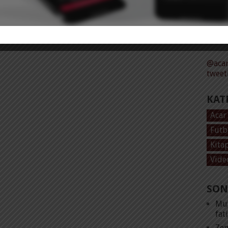
Tüm 
@acar
tweet
KAT
Acar
Futb
Kita
Vide
SON
Mut
fat
Zen