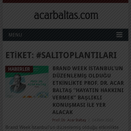
MENU
ETIKET:
#SALITOPLANTILARI
BRAND WEEK İSTANBUL’UN
HABERLER
DÜZENLEMIŞ OLDUĞU
ETKINLIKTE PROF. DR. ACAR
BALTAŞ “HAYATIN HAKKINI
VERMEK” BAŞLIKLI
KONUŞMASI ILE YER
ALACAK
Prof. Dr. Acar Baltaş
|
24 Ekim 2022
Brand Week İstanbul’un düzenlemiş olduğu etkinlikte