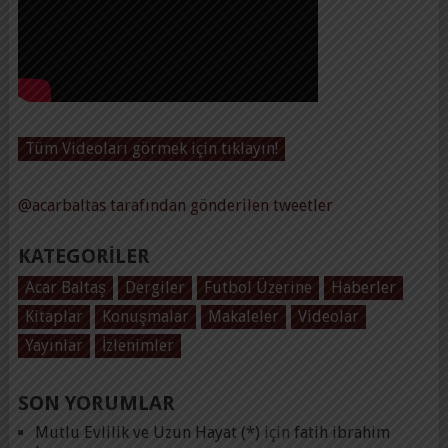
Tüm Videoları görmek için tıklayın!
@acarbaltas tarafından gönderilen tweetler
KATEGORILER
Acar Baltaş
Dergiler
Futbol Üzerine
Haberler
Kitaplar
Konuşmalar
Makaleler
Videolar
Yayınlar
İzlenimler
SON YORUMLAR
Mutlu Evlilik ve Uzun Hayat (*)
için
fatih ibrahim