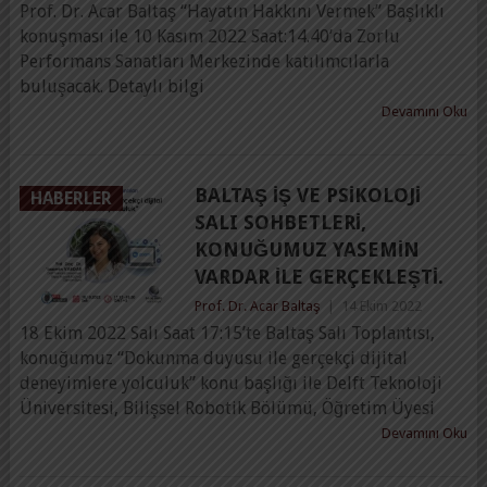
Prof. Dr. Acar Baltaş “Hayatın Hakkını Vermek” Başlıklı
konuşması ile 10 Kasım 2022 Saat:14.40’da Zorlu
Performans Sanatları Merkezinde katılımcılarla
buluşacak. Detaylı bilgi
Devamını Oku
BALTAŞ İŞ VE PSIKOLOJI
HABERLER
SALI SOHBETLERI,
KONUĞUMUZ YASEMIN
VARDAR ILE GERÇEKLEŞTI.
Prof. Dr. Acar Baltaş
|
14 Ekim 2022
18 Ekim 2022 Salı Saat 17:15’te Baltaş Salı Toplantısı,
konuğumuz “Dokunma duyusu ile gerçekçi dijital
deneyimlere yolculuk” konu başlığı ile Delft Teknoloji
Üniversitesi, Bilişsel Robotik Bölümü, Öğretim Üyesi
Devamını Oku