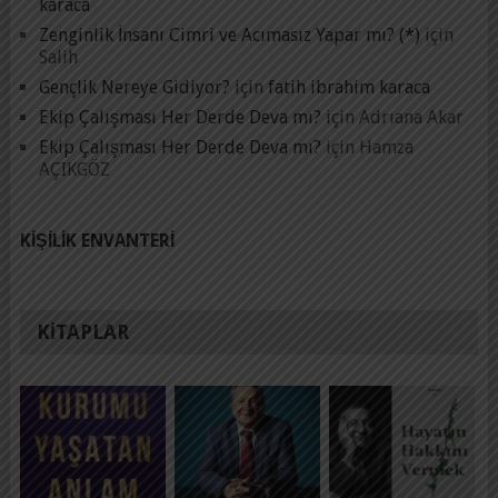
karaca
Zenginlik İnsanı Cimri ve Acımasız Yapar mı? (*)
için
Salih
Gençlik Nereye Gidiyor?
için
fatih ibrahim karaca
Ekip Çalışması Her Derde Deva mı?
için
Adrıana Akar
Ekip Çalışması Her Derde Deva mı?
için
Hamza
AÇIKGÖZ
KIŞILIK ENVANTERI
KITAPLAR