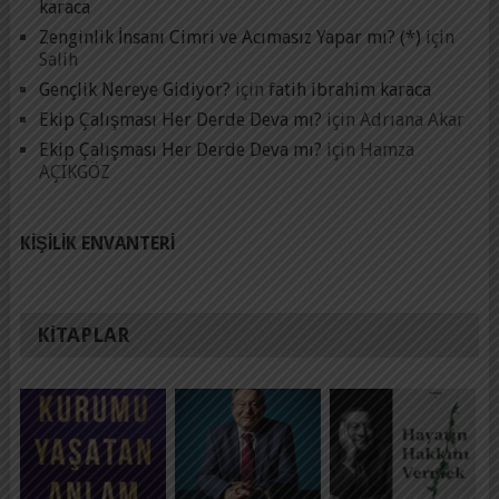
karaca
Zenginlik İnsanı Cimri ve Acımasız Yapar mı? (*)
için
Salih
Gençlik Nereye Gidiyor?
için
fatih ibrahim karaca
Ekip Çalışması Her Derde Deva mı?
için
Adrıana Akar
Ekip Çalışması Her Derde Deva mı?
için
Hamza
AÇIKGÖZ
KIŞILIK ENVANTERI
KITAPLAR