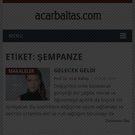
MENU
ETIKET:
ŞEMPANZE
GELECEK GELDI
MAKALELER
Prof. Dr. Acar Baltaş
|
9 Ocak 2019
Değişimin ivme kazanarak
geliştiği bir çağda, merak ve
öğrenmeye açıklık da büyük rol
oynayacak. Bu özelliklere değişime uyum sağlamayı ve
belirsiz ortamda akıl ve ruh sağlığını korumayı da
Devamını Oku