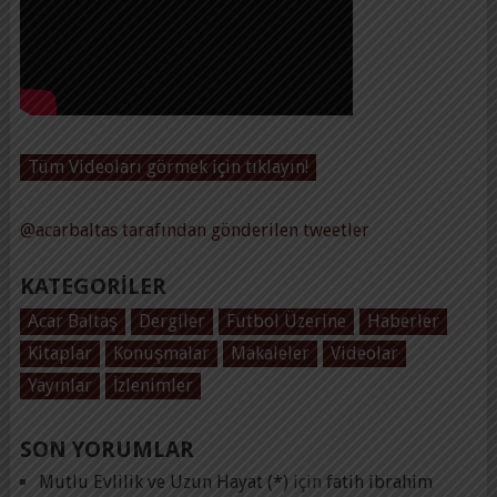
Tüm Videoları görmek için tıklayın!
@acarbaltas tarafından gönderilen tweetler
KATEGORILER
Acar Baltaş
Dergiler
Futbol Üzerine
Haberler
Kitaplar
Konuşmalar
Makaleler
Videolar
Yayınlar
İzlenimler
SON YORUMLAR
Mutlu Evlilik ve Uzun Hayat (*)
için
fatih ibrahim