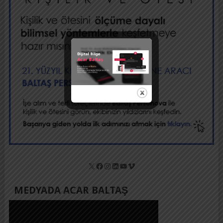
X
Facebook
Instagram
LinkedIn
YouTube
Vimeo
MEDYADA ACAR BALTAŞ