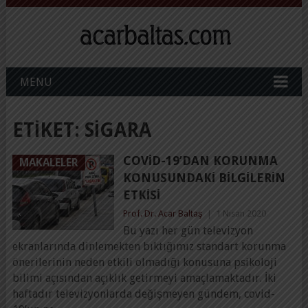
MENU
ETIKET:
SIGARA
COVID-19’DAN KORUNMA
MAKALELER
KONUSUNDAKI BILGILERIN
ETKISI
Prof. Dr. Acar Baltaş
|
1 Nisan 2020
Bu yazı her gün televizyon
ekranlarında dinlemekten bıktığımız standart korunma
önerilerinin neden etkili olmadığı konusuna psikoloji
bilimi açısından açıklık getirmeyi amaçlamaktadır. İki
haftadır televizyonlarda değişmeyen gündem, covid-