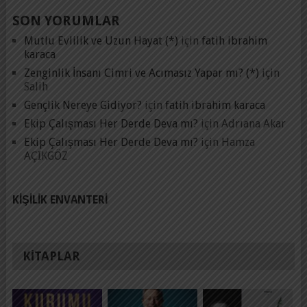
SON YORUMLAR
Mutlu Evlilik ve Uzun Hayat (*)
için
fatih ibrahim
karaca
Zenginlik İnsanı Cimri ve Acımasız Yapar mı? (*)
için
Salih
Gençlik Nereye Gidiyor?
için
fatih ibrahim karaca
Ekip Çalışması Her Derde Deva mı?
için
Adrıana Akar
Ekip Çalışması Her Derde Deva mı?
için
Hamza
AÇIKGÖZ
KIŞILIK ENVANTERI
KITAPLAR