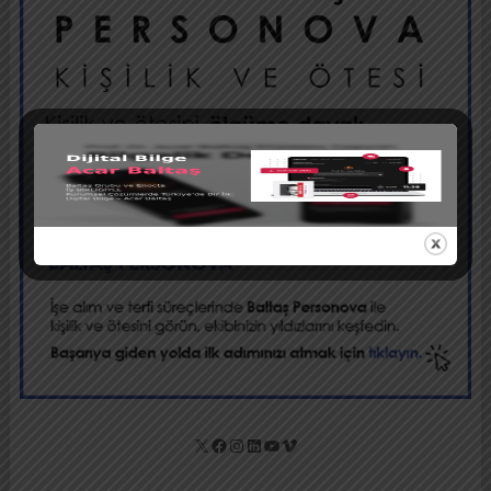
X
Facebook
Instagram
LinkedIn
YouTube
Vimeo