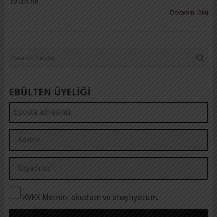
19’un ne
Devamını Oku
EBÜLTEN ÜYELİĞİ
KVKK Metnini okudum ve onaylıyorum.