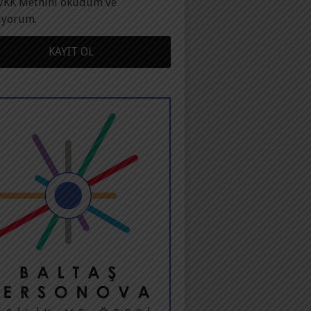
VKK Metnini okudum ve
ıyorum.