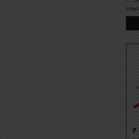
K
onayl