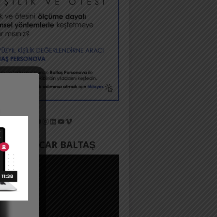
X
Facebook
Instagram
LinkedIn
YouTube
Vimeo
YADA ACAR BALTAŞ