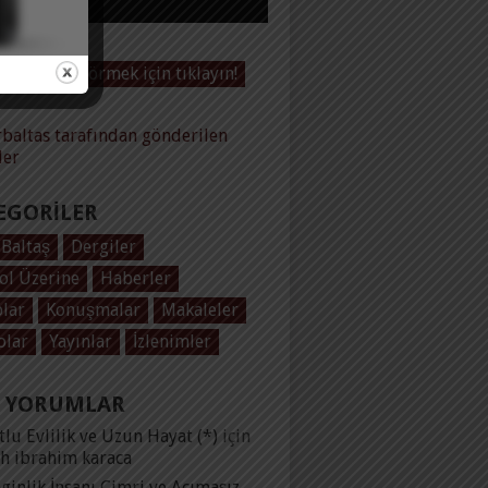
Videoları görmek için tıklayın!
baltas tarafından gönderilen
ler
EGORILER
 Baltaş
Dergiler
ol Üzerine
Haberler
plar
Konuşmalar
Makaleler
olar
Yayınlar
İzlenimler
 YORUMLAR
lu Evlilik ve Uzun Hayat (*)
için
ih ibrahim karaca
ginlik İnsanı Cimri ve Acımasız