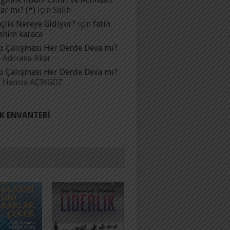
ar mı? (*)
için
Salih
çlik Nereye Gidiyor?
için
fatih
ahim karaca
p Çalışması Her Derde Deva mı?
n
Adrıana Akar
p Çalışması Her Derde Deva mı?
n
Hamza AÇIKGÖZ
IK ENVANTERI