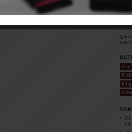
Tüm 
@acar
tweet
KAT
Acar
Futb
Kita
Vide
SON
Mut
fat
Zen