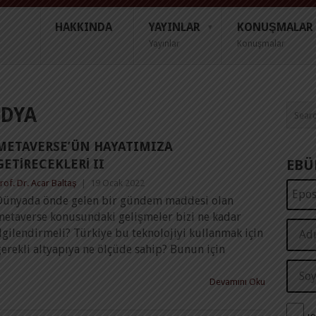
HAKKINDA
YAYINLAR
KONUŞMALAR
Yayınlar
Konuşmalar
DYA
METAVERSE’ÜN HAYATIMIZA
GETIRECEKLERI II
EBÜ
rof. Dr. Acar Baltaş
|
19 Ocak 2022
Dünyada önde gelen bir gündem maddesi olan
metaverse konusundaki gelişmeler bizi ne kadar
lgilendirmeli? Türkiye bu teknolojiyi kullanmak için
erekli altyapıya ne ölçüde sahip? Bunun için
Devamını Oku