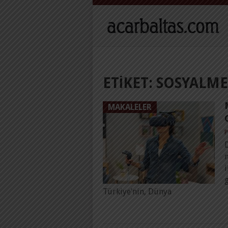
ETIKET:
SOSYALME
MAKALELER
P
i
g
Türkiye’nin, Dünya