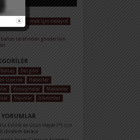
Videoları görmek için tıklayın!
baltas tarafından gönderilen
ler
EGORILER
 Baltaş
Dergiler
ol Üzerine
Haberler
plar
Konuşmalar
Makaleler
olar
Yayınlar
İzlenimler
 YORUMLAR
lu Evlilik ve Uzun Hayat (*)
için
ih ibrahim karaca
ginlik İnsanı Cimri ve Acımasız