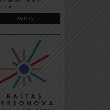
VKK Metnini okudum ve
ıyorum.