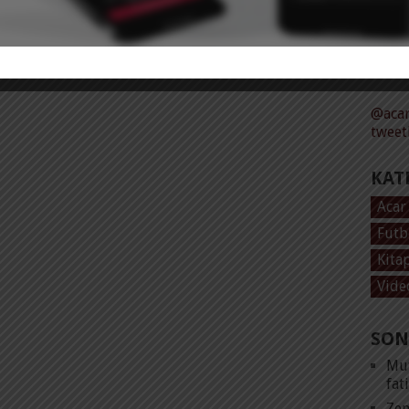
Tüm 
@acar
tweet
KAT
Acar
Futb
Kita
Vide
SON
Mut
fat
Zen