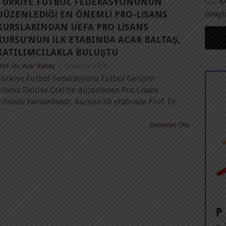
TÜRKIYE FUTBOL FEDERASYONUNUN
K
onayl
DÜZENLEDIĞI EN ÖNEMLI PRO-LISANS
KURSLARINDAN UEFA PRO LISANS
KURSU’NUN İLK ETABINDA ACAR BALTAŞ,
KATILIMCILARLA BULUŞTU
rof. Dr. Acar Baltaş
|
5 Haziran 2014
Türkiye Futbol Federasyonu Futbol Gelişim
itanic Deluxe Otel’de düzenlenen Pro Lisans
rihinde tamamlandı. Kursun ilk etabında Prof. Dr.
Devamını Oku