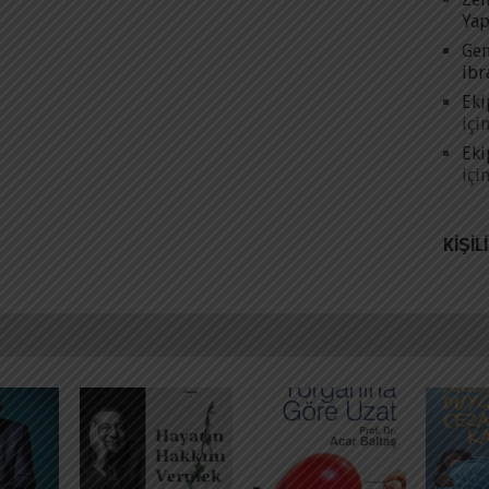
Yap
Gen
ibr
Eki
içi
Eki
içi
KIŞIL