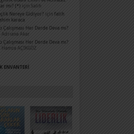
ar mı? (*)
için
Salih
çlik Nereye Gidiyor?
için
fatih
ahim karaca
p Çalışması Her Derde Deva mı?
n
Adrıana Akar
p Çalışması Her Derde Deva mı?
n
Hamza AÇIKGÖZ
IK ENVANTERI