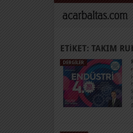
ETIKET:
TAKIM RU
DERGILER
P
h
g