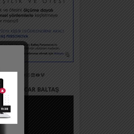
X
Facebook
Instagram
LinkedIn
YouTube
Vimeo
YADA ACAR BALTAŞ