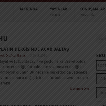
HAKKINDA
YAYINLAR
KONUŞMALAR
Yayınlar
Konuşmalar
HU
PLATIN DERGISINDE ACAR BALTAŞ
EBÜ
rof. Dr. Acar Baltaş
|
3 Ocak 2018
Hayat ve futbolda zayıf ve güçlü halka Basketbolda
ücum etkinliği, futbolda ise savunma etkinliği ile
şampiyon olunur. Bu nedenle basketbolda yetenekli
oyuncu sonucu değiştirirken, futbolda savunma için
erekli
Devamını Oku