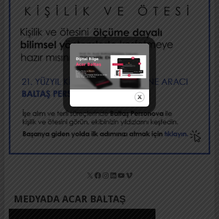
X
Facebook
Instagram
LinkedIn
YouTube
Vimeo
MEDYADA ACAR BALTAŞ