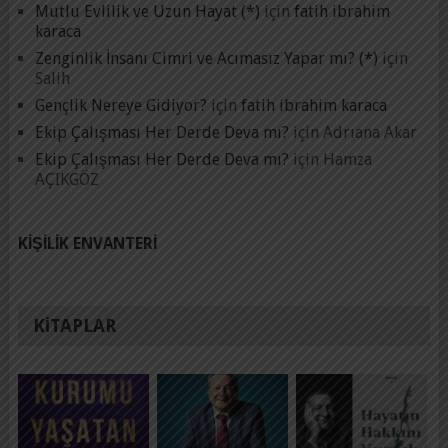
Mutlu Evlilik ve Uzun Hayat (*)
için
fatih ibrahim
karaca
Zenginlik İnsanı Cimri ve Acımasız Yapar mı? (*)
için
Salih
Gençlik Nereye Gidiyor?
için
fatih ibrahim karaca
Ekip Çalışması Her Derde Deva mı?
için
Adrıana Akar
Ekip Çalışması Her Derde Deva mı?
için
Hamza
AÇIKGÖZ
KIŞILIK ENVANTERI
KITAPLAR