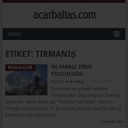
MENU
ETIKET:
TIRMANIŞ
İKI FARKLI ZIRVE
MAKALELER
YOLCULUĞU
Prof. Dr. Acar Baltaş
|
15 Mart 2023
Dünyanın en yüksek noktası
Himalayalar dağ sırasının Everest
tepesidir. Yerel dilde adı “Evrenin Tanrıçası” olan bu
zirveye, Hindistan’da 13 yıl valilik yapmış olan Sir Georg
Everest’in adı verilmiştir.
Devamını Oku