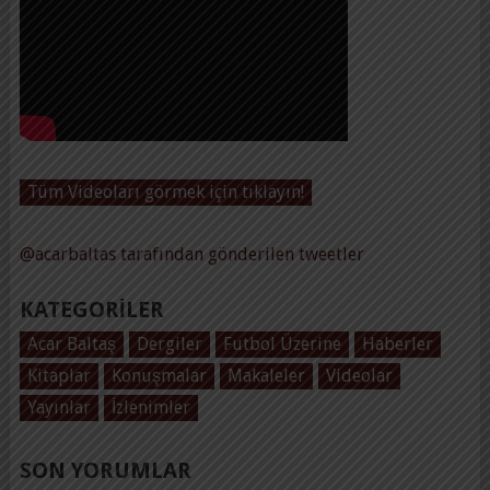
Tüm Videoları görmek için tıklayın!
@acarbaltas tarafından gönderilen tweetler
KATEGORILER
Acar Baltaş
Dergiler
Futbol Üzerine
Haberler
Kitaplar
Konuşmalar
Makaleler
Videolar
Yayınlar
İzlenimler
SON YORUMLAR