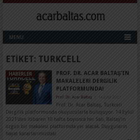
MENU
ETIKET:
TURKCELL
PROF. DR. ACAR BALTAŞ’IN
HABERLER
MAKALELERI DERGILIK
PLATFORMUNDA!
Prof. Dr. Acar Baltaş
|
14 Eylül 2021
Prof. Dr. Acar Baltaş, Turkcell
Dergilik platformunda okuyucularla buluşuyor. 14 Eylül
2021’den itibaren 10 hafta boyunca her Salı, Baltaş’ın
özgün bir makalesi platformda yer alacak. Duyguların
hayat kararlarımızdaki