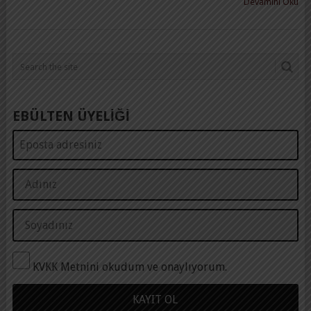
Devamını Oku
EBÜLTEN ÜYELİĞİ
KVKK Metnini okudum ve onaylıyorum.