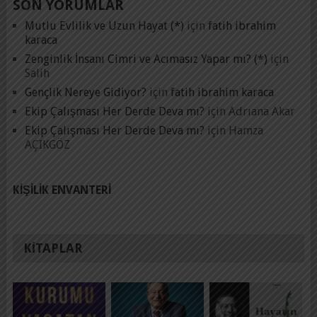
SON YORUMLAR
Mutlu Evlilik ve Uzun Hayat (*)
için
fatih ibrahim
karaca
Zenginlik İnsanı Cimri ve Acımasız Yapar mı? (*)
için
Salih
Gençlik Nereye Gidiyor?
için
fatih ibrahim karaca
Ekip Çalışması Her Derde Deva mı?
için
Adrıana Akar
Ekip Çalışması Her Derde Deva mı?
için
Hamza
AÇIKGÖZ
KIŞILIK ENVANTERI
KITAPLAR