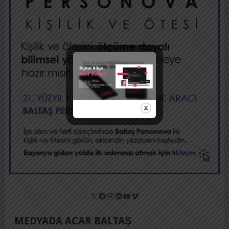
X
Facebook
Instagram
LinkedIn
YouTube
Vimeo
MEDYADA ACAR BALTAŞ