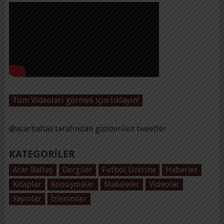
Tüm Videoları görmek için tıklayın!
@acarbaltas tarafından gönderilen tweetler
KATEGORILER
Acar Baltaş
Dergiler
Futbol Üzerine
Haberler
Kitaplar
Konuşmalar
Makaleler
Videolar
Yayınlar
İzlenimler