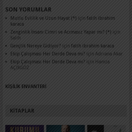
SON YORUMLAR
Mutlu Evlilik ve Uzun Hayat (*)
için
fatih ibrahim
karaca
Zenginlik İnsanı Cimri ve Acımasız Yapar mı? (*)
için
Salih
Gençlik Nereye Gidiyor?
için
fatih ibrahim karaca
Ekip Çalışması Her Derde Deva mı?
için
Adrıana Akar
Ekip Çalışması Her Derde Deva mı?
için
Hamza
AÇIKGÖZ
KIŞILIK ENVANTERI
KITAPLAR