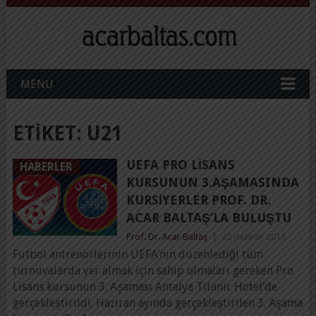
MENU
ETIKET:
U21
UEFA PRO LISANS
HABERLER
KURSUNUN 3.AŞAMASINDA
KURSIYERLER PROF. DR.
ACAR BALTAŞ’LA BULUŞTU
Prof. Dr. Acar Baltaş
|
20 Haziran 2015
Futbol antrenörlerinin UEFA’nın düzenlediği tüm
turnuvalarda yer almak için sahip olmaları gereken Pro
Lisans kursunun 3. Aşaması Antalya Titanic Hotel’de
gerçekleştirildi. Haziran ayında gerçekleştirilen 3. Aşama