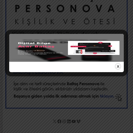
X
Facebook
Instagram
LinkedIn
YouTube
Vimeo