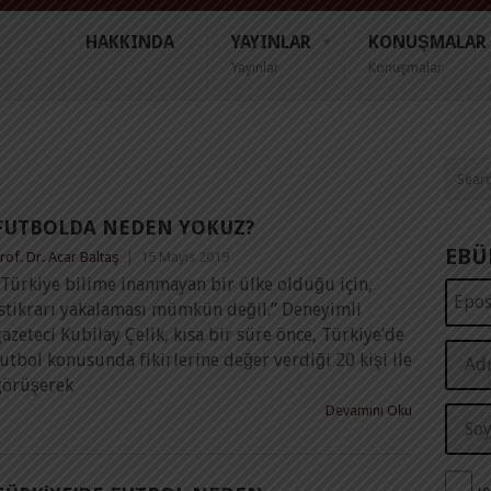
HAKKINDA
YAYINLAR
KONUŞMALAR
Yayınlar
Konuşmalar
FUTBOLDA NEDEN YOKUZ?
EBÜ
rof. Dr. Acar Baltaş
|
15 Mayıs 2019
“Türkiye bilime inanmayan bir ülke olduğu için,
istikrarı yakalaması mümkün değil.” Deneyimli
azeteci Kubilay Çelik, kısa bir süre önce, Türkiye’de
utbol konusunda fikirlerine değer verdiği 20 kişi ile
görüşerek
Devamını Oku