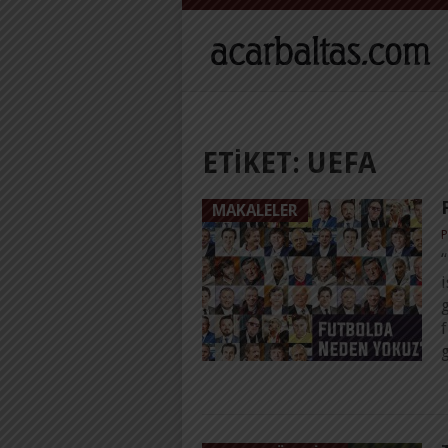
ETIKET:
UEFA
MAKALELER
P
g
f