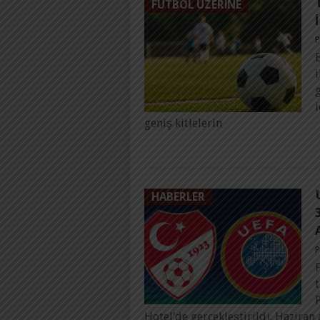
FUTBOL ÜZERINE
P
B
g
i
geniş kitlelerin
HABERLER
P
Hotel’de gerçekleştirildi. Haziran