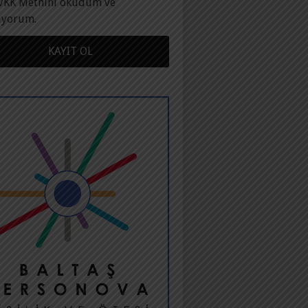
VKK Metnini okudum ve
ıyorum.