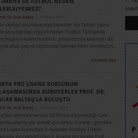
TÜRKIYE’DE FUTBOL NEDEN
K
onayl
İLERLE(YE)MEZ?
rof. Dr. Acar Baltaş
|
31 Mayıs 2017
u sayfayı okumaya niyetlenenler bir futbol yazısı
ile karşılaşmayı düşünmezler. Futbol Türkiye’de
eçmişte erkeklerle sınırlı, günümüzde kadınları da
çine alan, yaş ve toplumsal katman farkı olmaksızın,
Devamını Oku
UEFA PRO LISANS KURSUNUN
3.AŞAMASINDA KURSIYERLER PROF. DR.
ACAR BALTAŞ’LA BULUŞTU
rof. Dr. Acar Baltaş
|
20 Haziran 2015
Futbol antrenörlerinin UEFA’nın düzenlediği tüm
turnuvalarda yer almak için sahip olmaları gereken
Pro Lisans kursunun 3. Aşaması Antalya Titanic
 ayında gerçekleştirilen 3. Aşama kursunda Prof.