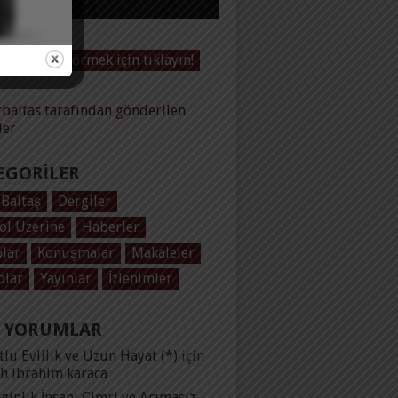
Videoları görmek için tıklayın!
baltas tarafından gönderilen
ler
EGORILER
 Baltaş
Dergiler
ol Üzerine
Haberler
plar
Konuşmalar
Makaleler
olar
Yayınlar
İzlenimler
 YORUMLAR
lu Evlilik ve Uzun Hayat (*)
için
ih ibrahim karaca
ginlik İnsanı Cimri ve Acımasız