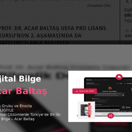
Devamını Oku
PROF. DR. ACAR BALTAŞ UEFA PRO LISANS
KURSU’NUN 2. AŞAMASINDA DA
KATILIMCILARLA BULUŞTU
rof. Dr. Acar Baltaş
|
14 Ocak 2015
Türkiye Futbol Federasyonu Futbol Gelişim
irektörlüğü tarafından Antalya’nın Side ilçesindeki
Sensimar Otel’de düzenlenen UEFA Pro Lisans 2.
-14 Haziran 2014 tarihleri arasında
Devamını Oku
MED