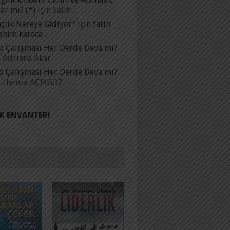
ar mı? (*)
için
Salih
çlik Nereye Gidiyor?
için
fatih
ahim karaca
p Çalışması Her Derde Deva mı?
n
Adrıana Akar
p Çalışması Her Derde Deva mı?
n
Hamza AÇIKGÖZ
IK ENVANTERI