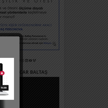
X
Facebook
Instagram
LinkedIn
YouTube
Vimeo
YADA ACAR BALTAŞ