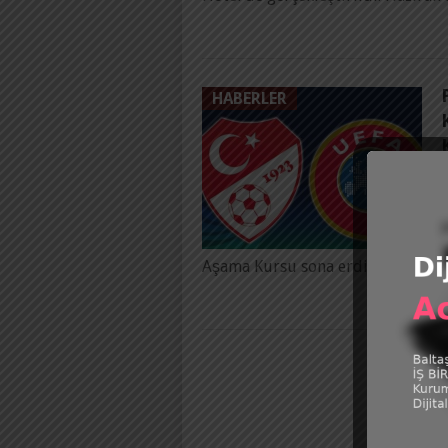
HABERLER
P
D
Aşama Kursu sona erdi. İlk etabı 1