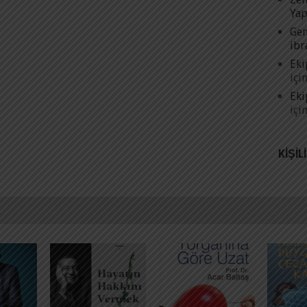
Yap
Gen
ibr
Eki
içi
Eki
içi
KIŞIL