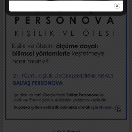
X
Facebook
Instagram
LinkedIn
YouTube
Vimeo