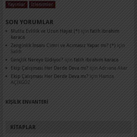
Yayınlar
İzlenimler
SON YORUMLAR
Mutlu Evlilik ve Uzun Hayat (*)
için
fatih ibrahim
karaca
Zenginlik İnsanı Cimri ve Acımasız Yapar mı? (*)
için
Salih
Gençlik Nereye Gidiyor?
için
fatih ibrahim karaca
Ekip Çalışması Her Derde Deva mı?
için
Adrıana Akar
Ekip Çalışması Her Derde Deva mı?
için
Hamza
AÇIKGÖZ
KIŞILIK ENVANTERI
KITAPLAR