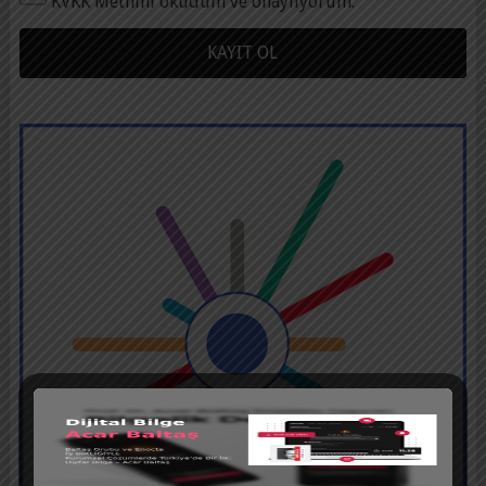
KVKK Metnini okudum ve onaylıyorum.