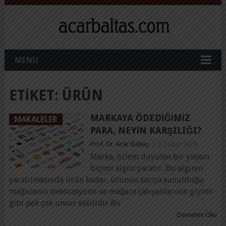
MENU
ETIKET:
ÜRÜN
MARKAYA ÖDEDIĞIMIZ
MAKALELER
PARA, NEYIN KARŞILIĞI?
Prof. Dr. Acar Baltaş
|
6 Şubat 2019
Marka, özlem duyulan bir yaşam
biçimi algısı yaratır. Bu algının
yaratılmasında ürün kadar, ürünün satışa sunulduğu
mağazanın dekorasyonu ve mağaza çalışanlarının giyimi
gibi pek çok unsur etkilidir Bir
Devamını Oku