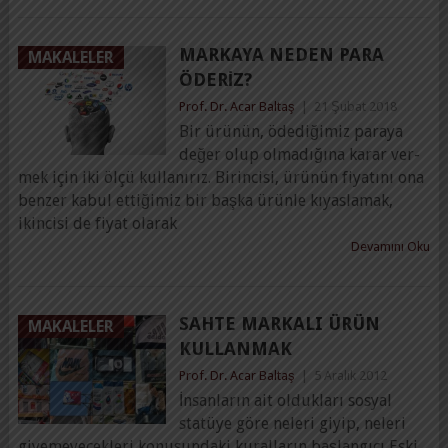
MARKAYA NEDEN PARA
MAKALELER
ÖDERIZ?
Prof. Dr. Acar Baltaş
|
21 Şubat 2018
Bir ürünün, ödediğimiz paraya
değer olup olmadığına karar ver­
mek için iki ölçü kullanırız. Birincisi, ürünün fiyatını ona
benzer kabul ettiğimiz bir başka ürünle kıyaslamak,
ikincisi de fiyat olarak
Devamını Oku
SAHTE MARKALI ÜRÜN
MAKALELER
KULLANMAK
Prof. Dr. Acar Baltaş
|
5 Aralık 2012
İnsanların ait oldukları sosyal
statüye göre neleri giyip, neleri
giyemeyecekleri konusundaki kuralların başlangıcı Eski