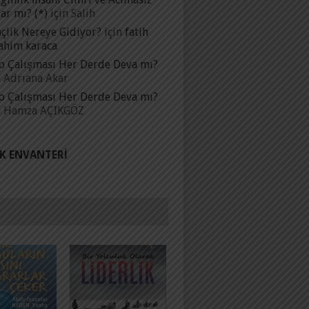
ar mı? (*)
için
Salih
çlik Nereye Gidiyor?
için
fatih
ahim karaca
p Çalışması Her Derde Deva mı?
n
Adrıana Akar
p Çalışması Her Derde Deva mı?
n
Hamza AÇIKGÖZ
IK ENVANTERI