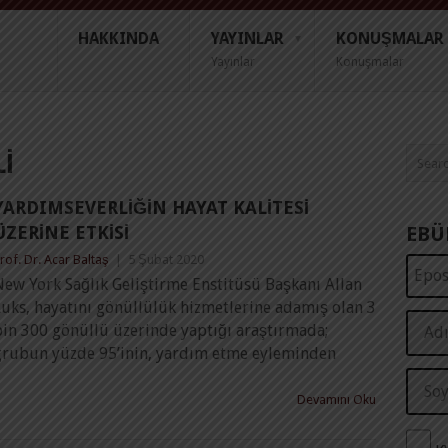
HAKKINDA
YAYINLAR
KONUŞMALAR
Yayınlar
Konuşmalar
I
YARDIMSEVERLIĞIN HAYAT KALITESI
ÜZERINE ETKISI
EBÜ
rof. Dr. Acar Baltaş
|
5 Şubat 2020
New York Sağlık Geliştirme Enstitüsü Başkanı Allan
Luks, hayatını gönüllülük hizmetlerine adamış olan 3
bin 300 gönüllü üzerinde yaptığı araştırmada;
grubun yüzde 95’inin, yardım etme eyleminden
Devamını Oku