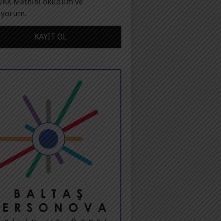
VKK Metnini okudum ve
ıyorum.