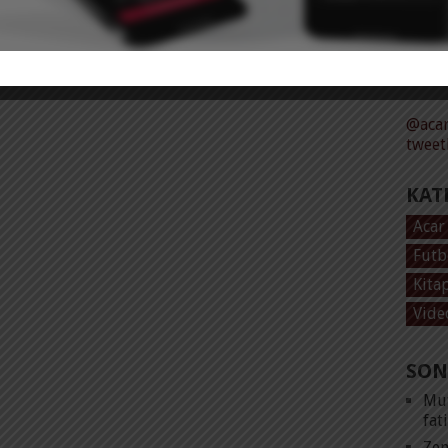
Tüm 
@acar
tweet
KAT
Acar
Futb
Kita
Vide
SON
Mut
fat
Zen