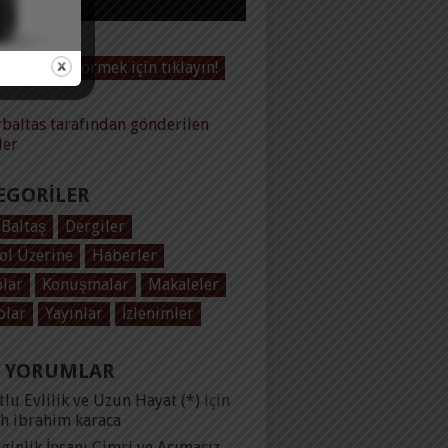
Videoları görmek için tıklayın!
baltas tarafından gönderilen
ler
EGORILER
 Baltaş
Dergiler
ol Üzerine
Haberler
plar
Konuşmalar
Makaleler
olar
Yayınlar
İzlenimler
 YORUMLAR
lu Evlilik ve Uzun Hayat (*)
için
ih ibrahim karaca
ginlik İnsanı Cimri ve Acımasız