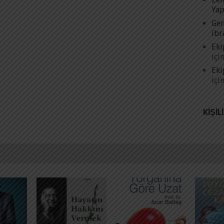
Yap
Gen
ibr
Eki
içi
Eki
içi
KIŞIL