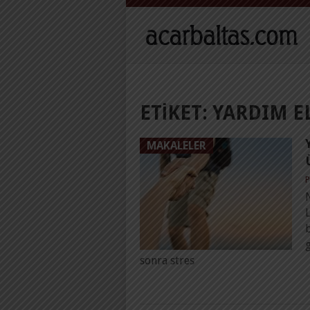
ETIKET:
YARDIM EL
MAKALELER
P
sonra stres