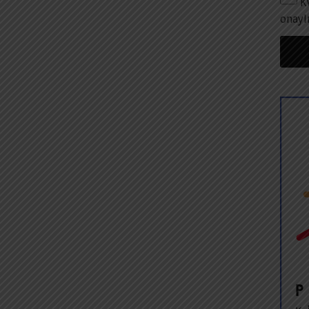
K
onayl