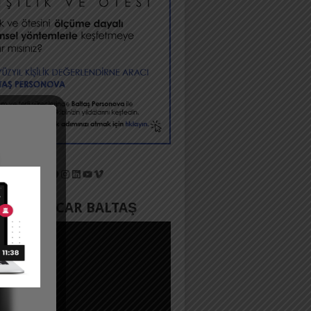
X
Facebook
Instagram
LinkedIn
YouTube
Vimeo
YADA ACAR BALTAŞ