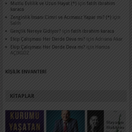
Mutlu Evlilik ve Uzun Hayat (*)
için
fatih ibrahim
karaca
Zenginlik İnsanı Cimri ve Acımasız Yapar mı? (*)
için
Salih
Gençlik Nereye Gidiyor?
için
fatih ibrahim karaca
Ekip Çalışması Her Derde Deva mı?
için
Adrıana Akar
Ekip Çalışması Her Derde Deva mı?
için
Hamza
AÇIKGÖZ
KIŞILIK ENVANTERI
KITAPLAR