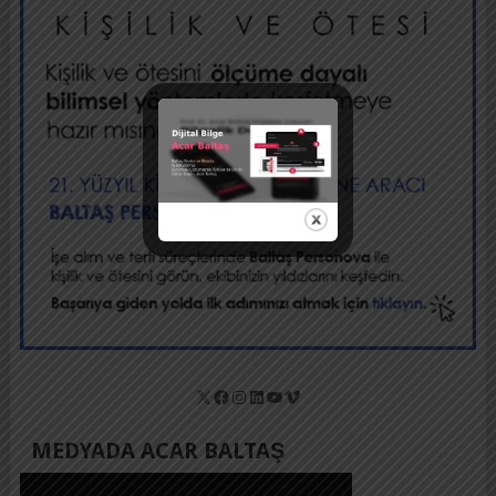
X
Facebook
Instagram
LinkedIn
YouTube
Vimeo
MEDYADA ACAR BALTAŞ