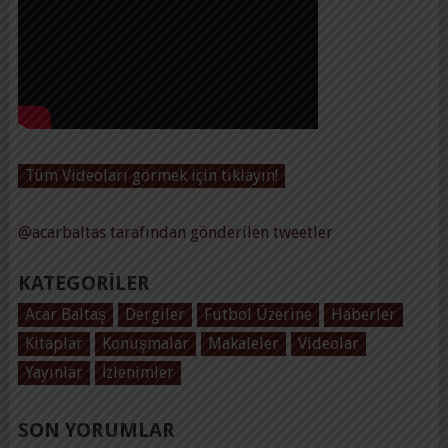
Tüm Videoları görmek için tıklayın!
@acarbaltas tarafından gönderilen tweetler
KATEGORILER
Acar Baltaş
Dergiler
Futbol Üzerine
Haberler
Kitaplar
Konuşmalar
Makaleler
Videolar
Yayınlar
İzlenimler
SON YORUMLAR