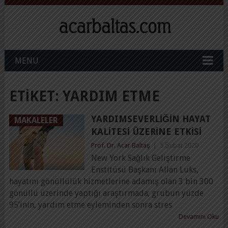
MENU
ETIKET:
YARDIM ETME
YARDIMSEVERLIĞIN HAYAT
MAKALELER
KALITESI ÜZERINE ETKISI
Prof. Dr. Acar Baltaş
|
5 Şubat 2020
New York Sağlık Geliştirme
Enstitüsü Başkanı Allan Luks,
hayatını gönüllülük hizmetlerine adamış olan 3 bin 300
gönüllü üzerinde yaptığı araştırmada; grubun yüzde
95’inin, yardım etme eyleminden sonra stres
Devamını Oku