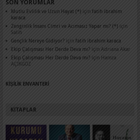
SON YORUMLAR
Mutlu Evlilik ve Uzun Hayat (*)
için
fatih ibrahim
karaca
Zenginlik İnsanı Cimri ve Acımasız Yapar mı? (*)
için
Salih
Gençlik Nereye Gidiyor?
için
fatih ibrahim karaca
Ekip Çalışması Her Derde Deva mı?
için
Adrıana Akar
Ekip Çalışması Her Derde Deva mı?
için
Hamza
AÇIKGÖZ
KIŞILIK ENVANTERI
KITAPLAR