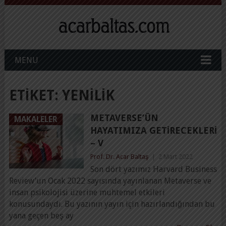
MENU
ETIKET:
YENILIK
METAVERSE’ÜN
MAKALELER
HAYATIMIZA GETIRECEKLERI
– V
Prof. Dr. Acar Baltaş
|
2 Mart 2022
Son dört yazımız Harvard Business
Review’un Ocak 2022 sayısında yayınlanan Metaverse ve
insan psikolojisi üzerine muhtemel etkileri
konusundaydı. Bu yazının yayın için hazırlandığından bu
yana geçen beş ay