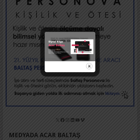
X
Facebook
Instagram
LinkedIn
YouTube
Vimeo
MEDYADA ACAR BALTAŞ