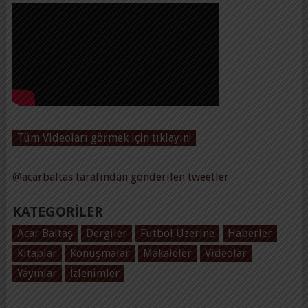
Tüm Videoları görmek için tıklayın!
@acarbaltas tarafından gönderilen tweetler
KATEGORILER
Acar Baltaş
Dergiler
Futbol Üzerine
Haberler
Kitaplar
Konuşmalar
Makaleler
Videolar
Yayınlar
İzlenimler