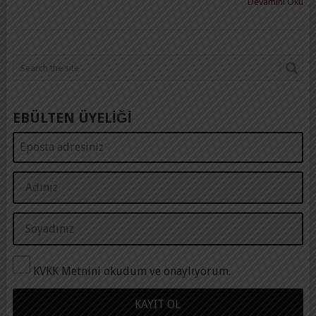
Devamını Oku
EBÜLTEN ÜYELİĞİ
KVKK Metnini okudum ve onaylıyorum.