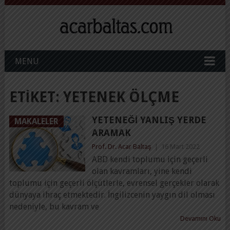
MENU
ETIKET:
YETENEK ÖLÇME
YETENEĞI YANLIŞ YERDE
MAKALELER
ARAMAK
Prof. Dr. Acar Baltaş
|
16 Mart 2022
ABD kendi toplumu için geçerli
olan kavramları, yine kendi
toplumu için geçerli ölçütlerle, evrensel gerçekler olarak
dünyaya ihraç etmektedir. İngilizcenin yaygın dil olması
nedeniyle, bu kavram ve
Devamını Oku