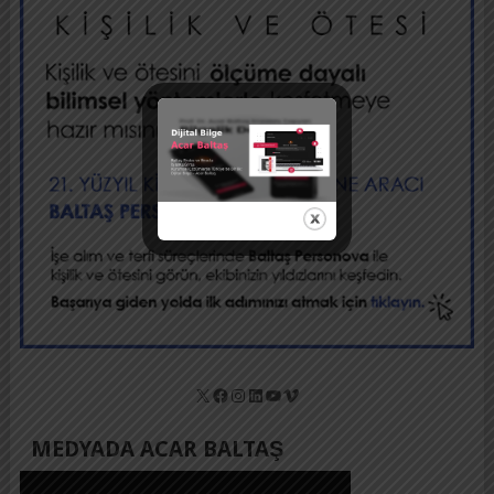
X
Facebook
Instagram
LinkedIn
YouTube
Vimeo
MEDYADA ACAR BALTAŞ