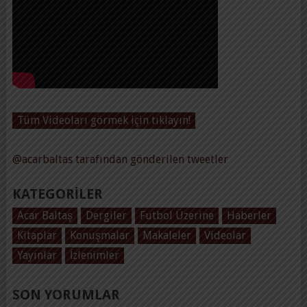
Tüm Videoları görmek için tıklayın!
@acarbaltas tarafından gönderilen tweetler
KATEGORILER
Acar Baltaş
Dergiler
Futbol Üzerine
Haberler
Kitaplar
Konuşmalar
Makaleler
Videolar
Yayınlar
İzlenimler
SON YORUMLAR