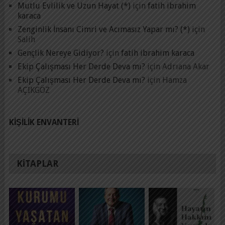
Mutlu Evlilik ve Uzun Hayat (*)
için
fatih ibrahim
karaca
Zenginlik İnsanı Cimri ve Acımasız Yapar mı? (*)
için
Salih
Gençlik Nereye Gidiyor?
için
fatih ibrahim karaca
Ekip Çalışması Her Derde Deva mı?
için
Adrıana Akar
Ekip Çalışması Her Derde Deva mı?
için
Hamza
AÇIKGÖZ
KIŞILIK ENVANTERI
KITAPLAR